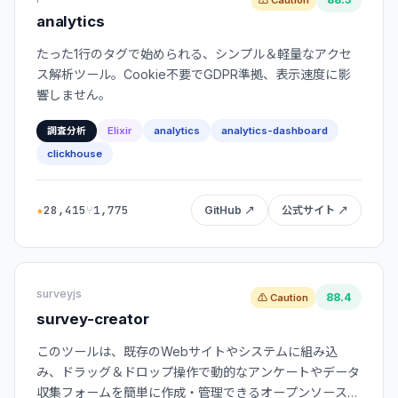
analytics
たった1行のタグで始められる、シンプル＆軽量なアクセ
ス解析ツール。Cookie不要でGDPR準拠、表示速度に影
響しません。
Elixir
analytics
analytics-dashboard
調査分析
clickhouse
★
28,415
⑂
1,775
GitHub ↗
公式サイト ↗
surveyjs
88.4
⚠ Caution
survey-creator
このツールは、既存のWebサイトやシステムに組み込
み、ドラッグ＆ドロップ操作で動的なアンケートやデータ
収集フォームを簡単に作成・管理できるオープンソースの