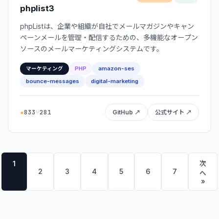
phplist3
phpListは、企業や組織が自社でメールマガジンやキャン
ペーンメールを管理・配信するための、多機能なオープン
ソースのメールマーケティングシステムです。
PHP
amazon-ses
マーケティング
bounce-messages
digital-marketing
★
833
⑂
281
GitHub ↗
公式サイト ↗
次
1
2
3
4
5
6
7
へ
»