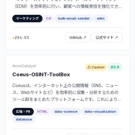
（EDM）を効率的に行い、顧客への情報発信を強化できる
ツールです。
C#
bulk-email-sender
edm
マーケティング
★
254
⑂
53
GitHub ↗
公式サイト ↗
AnonCatalyst
83.9
⚠ Caution
Coeus-OSINT-ToolBox
Coeusは、インターネット上の公開情報（SNS、ニュー
ス、Webサイトなど）を効率的に収集・分析するための
ツール群をまとめたプラットフォームです。これにより、
企業や個人の評判管理、市場調査、競合分析といった幅広
HTML
data-science
data-visualization
広報・PR
い情報収集活動をサポートします。
database