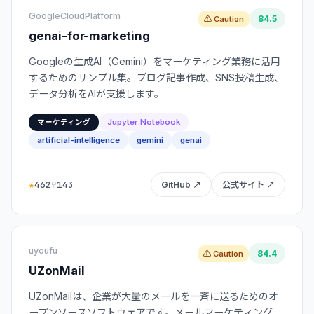
GoogleCloudPlatform
84.5
⚠ Caution
genai-for-marketing
Googleの生成AI（Gemini）をマーケティング業務に活用
するためのサンプル集。ブログ記事作成、SNS投稿生成、
データ分析をAIが支援します。
Jupyter Notebook
マーケティング
artificial-intelligence
gemini
genai
★
462
⑂
143
GitHub ↗
公式サイト ↗
uyoufu
84.4
⚠ Caution
UZonMail
UZonMailは、企業が大量のメールを一斉に送るためのオ
ープンソースソフトウェアです。メールマーケティング