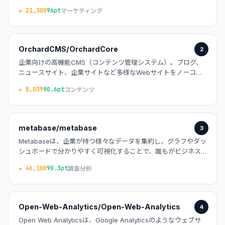
全に自社管理できます。
★ 21,300
96pt
マーケティング
OrchardCMS/OrchardCore
2
企業向けの高機能CMS（コンテンツ管理システム）。ブログ、
ニュースサイト、企業サイトなど多様なWebサイトをノーコー
ドで管理できます。
★ 8,039
90.6pt
コンテンツ
metabase/metabase
3
Metabaseは、企業が持つ様々なデータを集約し、グラフやダッ
シュボードで分かりやすく可視化することで、誰もがビジネス
状況を把握・分析できるようにするオープンソースのビジネス
★ 46,100
90.3pt
調査分析
インテリジェンス（BI）ツールです。
Open-Web-Analytics/Open-Web-Analytics
4
Open Web Analyticsは、Google Analyticsのようなウェブサ