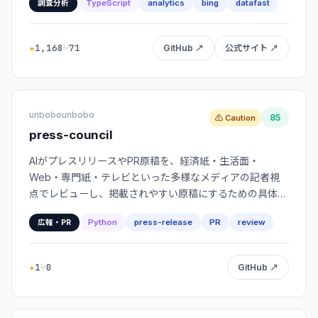
TypeScript
analytics
bing
datafast
調査分析
★
1,168
⑂
71
GitHub ↗
公式サイト ↗
unbobounbobo
85
⚠ Caution
press-council
AIがプレスリリースやPR原稿を、経済紙・生活面・
Web・専門紙・テレビといった多様なメディアの記者視
点でレビューし、掲載されやすい原稿にするための具体的
な改善案を提案するツールです。
Python
press-release
PR
review
広報・PR
★
1
⑂
0
GitHub ↗