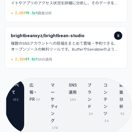
イトやアプリのアクセス状況を詳細に分析し、そのデータを自
社で完全に管理できるオープンソースのウェブ解析ツールで
★ 2,682
90.3pt
調査分析
す。
brightbeanxyz/brightbean-studio
5
複数のSNSアカウントへの投稿をまとめて管理・予約できる、
オープンソースの無料ツールです。BufferやSendibleのような
有料のSNS運用ツールの代替として活用できます。
★ 2,106
89.8pt
SNS運用
すべ
広
マ
SNS
ブ
コ
調
て
報・
ー
運用
ラ
ン
査
PR
ケ
ン
テ
分
455
39
104
ティ
ド
ン
析
ン
ツ
24
55
グ
54
178