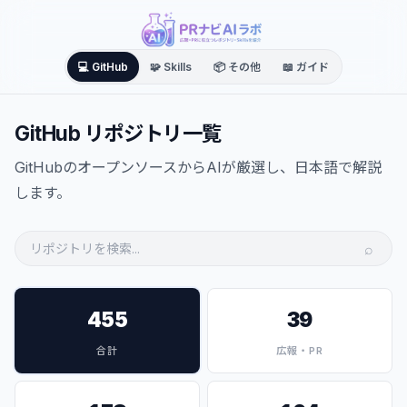
💻 GitHub
🧩 Skills
📦 その他
📖 ガイド
GitHub リポジトリ一覧
GitHubのオープンソースからAIが厳選し、日本語で解説
します。
⌕
455
39
合計
広報・PR