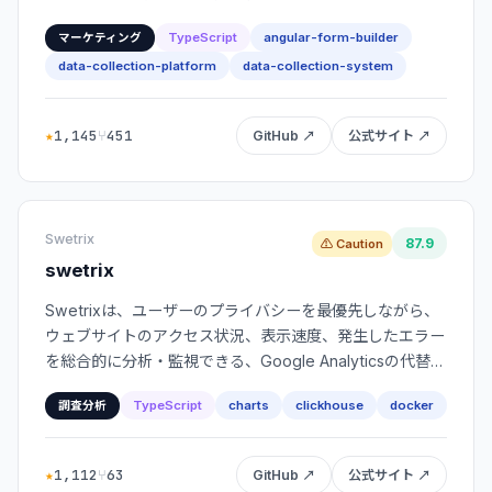
ソフトウェアです。
TypeScript
angular-form-builder
マーケティング
data-collection-platform
data-collection-system
★
1,145
⑂
451
GitHub ↗
公式サイト ↗
Swetrix
87.9
⚠ Caution
swetrix
Swetrixは、ユーザーのプライバシーを最優先しながら、
ウェブサイトのアクセス状況、表示速度、発生したエラー
を総合的に分析・監視できる、Google Analyticsの代替と
なるオープンソースツールです。
TypeScript
charts
clickhouse
docker
調査分析
★
1,112
⑂
63
GitHub ↗
公式サイト ↗