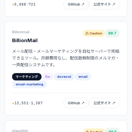
★
5,088
⑂
721
GitHub ↗
公式サイト ↗
Billionmail
88.7
⚠ Caution
BillionMail
メール配信・メールマーケティングを自社サーバーで完結
できるツール。月額費用なし、配信数無制限のメルマガ・
一斉配信システムです。
Go
dovecot
email
マーケティング
email-marketing
★
13,551
⑂
1,387
GitHub ↗
公式サイト ↗
plausible
88.5
⚠ Caution