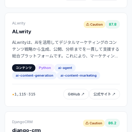
ALwrity
87.8
⚠ Caution
ALwrity
ALwrityは、AIを活用してデジタルマーケティングのコン
テンツ戦略から生成、公開、分析までを一貫して支援する
総合プラットフォームです。これにより、マーケティング
担当者は効率的に多様なコンテンツを作成し、その効果を
Python
ai-agent
コンテンツ
最大化できます。
ai-content-generation
ai-content-marketing
★
1,115
⑂
315
GitHub ↗
公式サイト ↗
DjangoCRM
86.2
⚠ Caution
django-crm