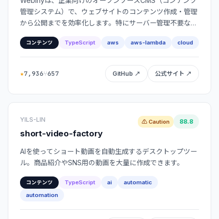
Webinyは、企業向けのオープンソースCMS（コンテンツ
管理システム）で、ウェブサイトのコンテンツ作成・管理
から公開までを効率化します。特にサーバー管理不要な
「サーバーレス」技術を使い、柔軟なウェブ体験の構築を
TypeScript
aws
aws-lambda
cloud
コンテンツ
支援します。
★
7,936
⑂
657
GitHub ↗
公式サイト ↗
YILS-LIN
88.8
⚠ Caution
short-video-factory
AIを使ってショート動画を自動生成するデスクトップツー
ル。商品紹介やSNS用の動画を大量に作成できます。
TypeScript
ai
automatic
コンテンツ
automation