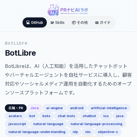
💻 GitHub
🧩 Skills
📦 その他
📖 ガイド
BotLibre
BotLibre
BotLibreは、AI（人工知能）を活用したチャットボット
やバーチャルエージェントを自社サービスに導入し、顧客
対応やソーシャルメディア運用を自動化するためのオープ
ンソースプラットフォームです。
Java
ai-engine
android
artificial-intelligence
広報・PR
avatars
bot
bots
chat-bots
chatbot
ios
java
javascript
natural-language
natural-language-processing
natural-language-understanding
nlp
nlu
objective-c