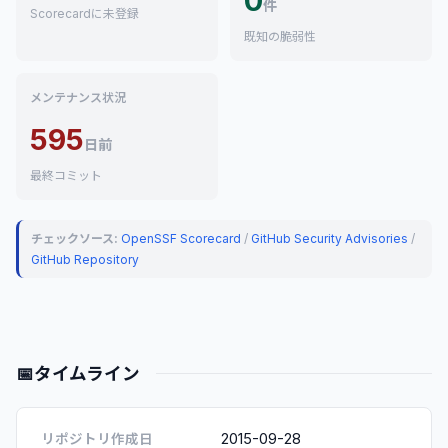
0
件
Scorecardに未登録
既知の脆弱性
メンテナンス状況
595
日前
最終コミット
チェックソース:
OpenSSF Scorecard
/
GitHub Security Advisories
/
GitHub Repository
📅
タイムライン
2015-09-28
リポジトリ作成日