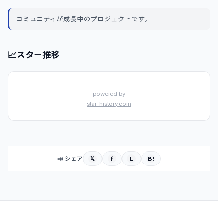
コミュニティが成長中のプロジェクトです。
📈
スター推移
powered by
star-history.com
𝕏
f
L
B!
📣 シェア