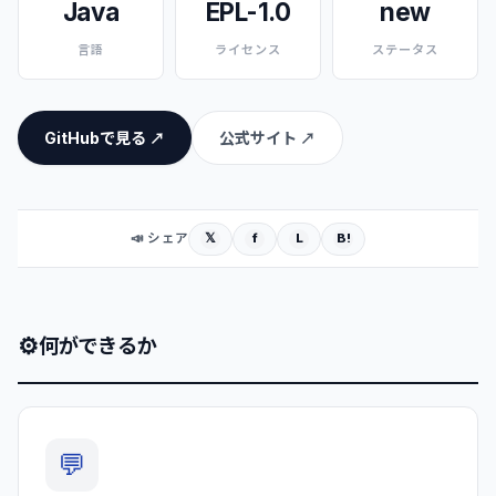
Java
EPL-1.0
new
言語
ライセンス
ステータス
GitHubで見る ↗
公式サイト ↗
𝕏
f
L
B!
📣 シェア
⚙
何ができるか
💬