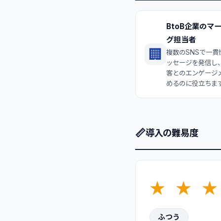
BtoB企業のマ
グ担当者
🏢
複数のSNSで一貫
ッセージを発信し
客とのエンゲージ
めるのに役立ちま
📏
導入の難易度
★
★
★
ふつう