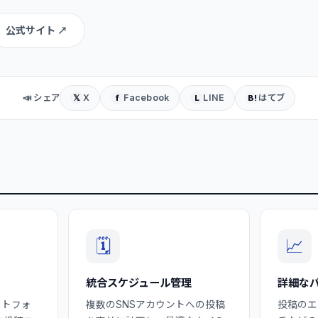
公式サイト ↗
📣 シェア
X
Facebook
LINE
はてブ
𝕏
f
L
B!
🗓️
📈
統合スケジュール管理
詳細な
ットフォ
複数のSNSアカウントへの投稿
投稿のエ