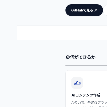
GitHubで見る ↗
⚙
何ができるか
✍️
AIコンテンツ作成
AIの力で、各SNSプラ