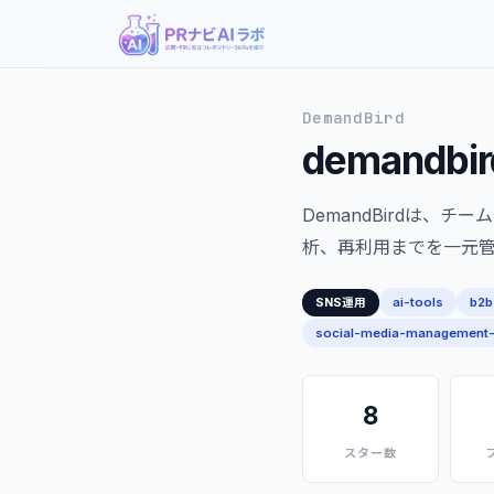
DemandBird
demandbir
DemandBirdは、
析、再利用までを一元
ai-tools
b2b
SNS運用
social-media-management-
8
スター数