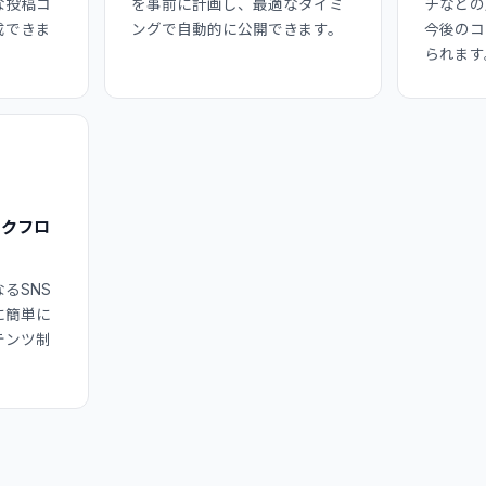
な投稿コ
を事前に計画し、最適なタイミ
チなどの
成できま
ングで自動的に公開できます。
今後のコ
られます
ークフロ
るSNS
に簡単に
テンツ制
。