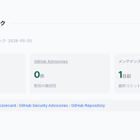
ック
: 2026-05-20
GitHub Advisories
メンテナン
0
1
件
日前
既知の脆弱性
最終コミッ
corecard
/
GitHub Security Advisories
/
GitHub Repository