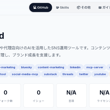
💻 GitHub
🧩 Skills
📦 その他
📖 ガイ
d
チームや代理店向けのAIを活用したSNS運用ツールです。コンテ
管理し、ブランド成長を支援します。
-marketing
bluesky
content-marketing
linkedin
mcp-server
tool
social-media-mcp
substack
threads
twitter
youtube
0
0
N/A
N/A
フォーク数
イシュー
言語
ライセン