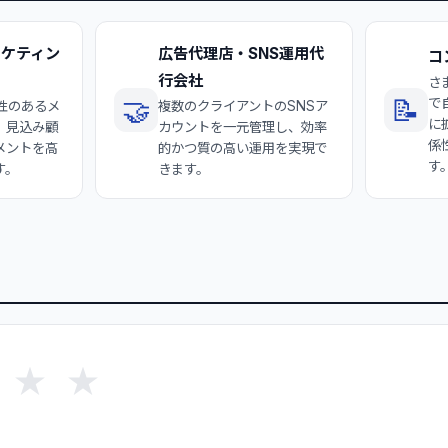
ーケティン
広告代理店・SNS運用代
コ
行会社
さ
🤝
📝
で
性のあるメ
複数のクライアントのSNSア
に
、見込み顧
カウントを一元管理し、効率
係
メントを高
的かつ質の高い運用を実現で
す
す。
きます。
★
★