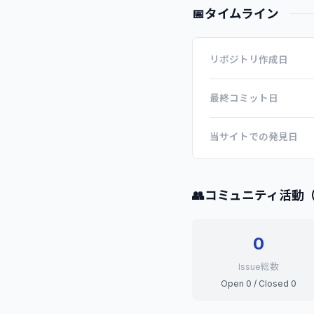
📅
タイムライン
リポジトリ作成日
最終コミット日
当サイトでの発見日
👥
コミュニティ活動
0
Issue総数
Open 0 / Closed 0