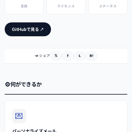
言語
ライセンス
ステータス
GitHubで見る ↗
𝕏
f
L
B!
📣 シェア
⚙
何ができるか
💌
パーソナライズメール