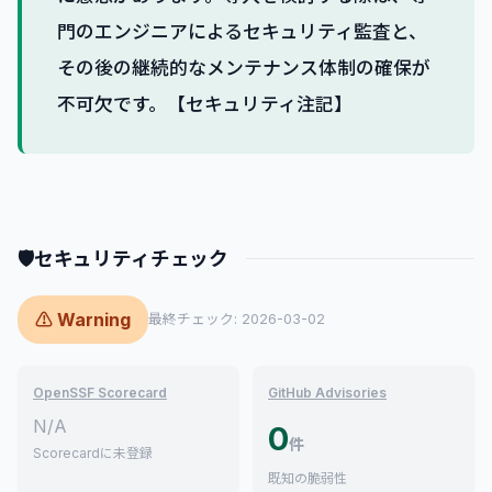
門のエンジニアによるセキュリティ監査と、
その後の継続的なメンテナンス体制の確保が
不可欠です。【セキュリティ注記】
🛡
セキュリティチェック
⚠ Warning
最終チェック: 2026-03-02
OpenSSF Scorecard
GitHub Advisories
N/A
0
件
Scorecardに未登録
既知の脆弱性