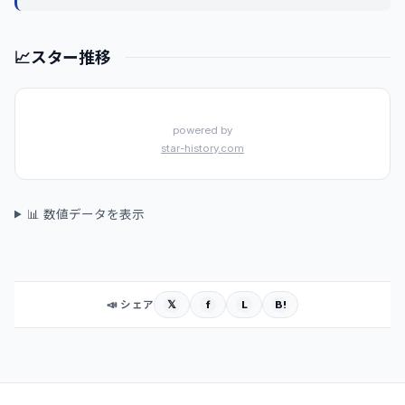
📈
スター推移
powered by
star-history.com
📊 数値データを表示
𝕏
f
L
B!
📣 シェア