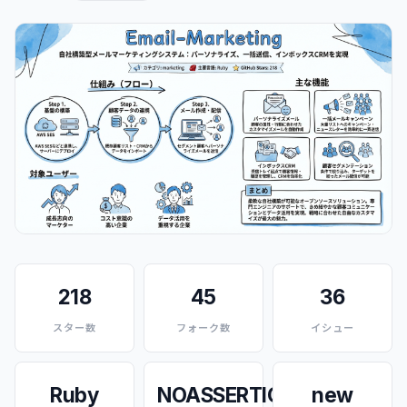
218
45
36
スター数
フォーク数
イシュー
Ruby
NOASSERTION
new