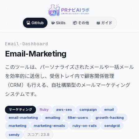
💻 GitHub
🧩 Skills
📦 その他
📖 ガイド
Email-Dashboard
Email-Marketing
このツールは、パーソナライズされたメールや一括メール
を効率的に送信し、受信トレイ内で顧客関係管理
（CRM）も行える、自社構築型のメールマーケティング
システムです。
Ruby
aws-ses
campaign
email
マーケティング
email-marketing
emailing
filter-users
growth-hacking
marketing
marketing-emails
ruby-on-rails
sendgrid
スコア: 23.8
sendy