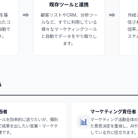
既存ツールと連携
➡
➡
報を基
顧客リストやCRM、分析ツー
作成
れたコ
ルなど、すでに利用している
信さ
自動で
様々なマーケティングツール
信率
す。
と自動でデータをやり取りし
ステ
ます。
う
当者
マーケティング責任者
📊
ールを効率的に送りたいが、個別
マーケティング活動全体
で成果を出したい営業・マーケテ
た意思決定を重視し、AI
適です。
している方に役立ちます。