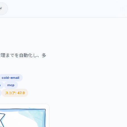
ド
管理までを自動化し、多
cold-email
n
mcp
スコア: 47.9