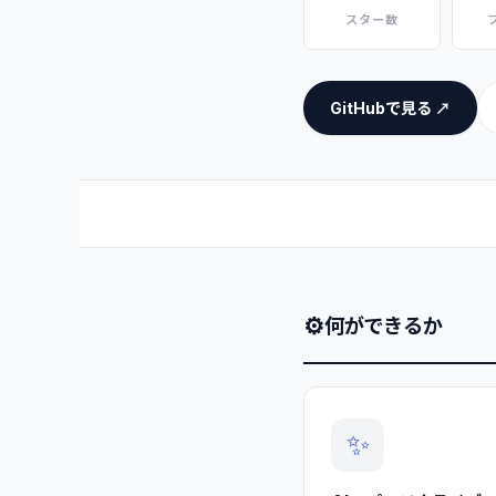
スター数
GitHubで見る ↗
⚙
何ができるか
✨