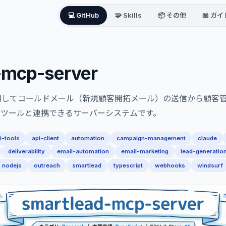
💻 GitHub
🧩 Skills
📦 その他
📖 ガイ
-mcp-server
用してコールドメール（新規顧客開拓メール）の送信から顧客
グツールと連携できるサーバーシステムです。
i-tools
api-client
automation
campaign-management
claude
deliverability
email-automation
email-marketing
lead-generatio
nodejs
outreach
smartlead
typescript
webhooks
windsurf