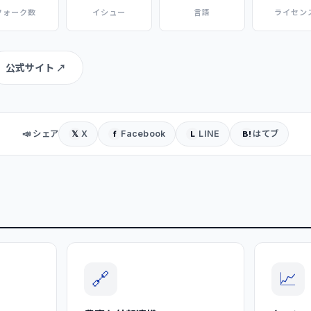
フォーク数
イシュー
言語
ライセン
公式サイト ↗
📣 シェア
X
Facebook
LINE
はてブ
𝕏
f
L
B!
🔗
📈