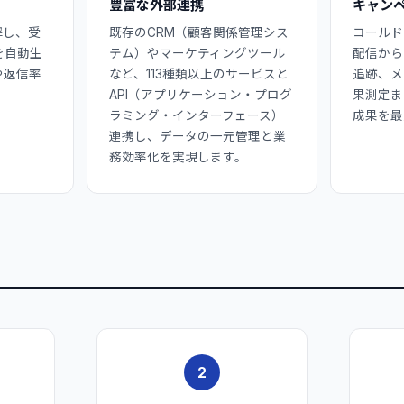
豊富な外部連携
キャン
解し、受
既存のCRM（顧客関係管理シス
コールド
を自動生
テム）やマーケティングツール
配信から
や返信率
など、113種類以上のサービスと
追跡、メ
API（アプリケーション・プログ
果測定ま
ラミング・インターフェース）
成果を最
連携し、データの一元管理と業
務効率化を実現します。
2