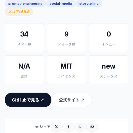
prompt-engineering
social-media
storytelling
スコア: 69.8
34
9
0
スター数
フォーク数
イシュー
N/A
MIT
new
言語
ライセンス
ステータス
GitHubで見る ↗
公式サイト ↗
𝕏
f
L
B!
📣 シェア