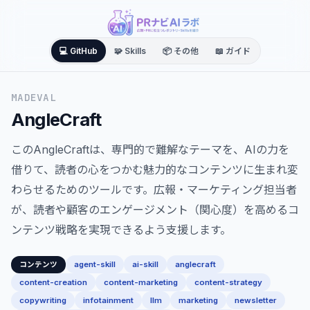
💻 GitHub
🧩 Skills
📦 その他
📖 ガイド
MADEVAL
AngleCraft
このAngleCraftは、専門的で難解なテーマを、AIの力を
借りて、読者の心をつかむ魅力的なコンテンツに生まれ変
わらせるためのツールです。広報・マーケティング担当者
が、読者や顧客のエンゲージメント（関心度）を高めるコ
ンテンツ戦略を実現できるよう支援します。
agent-skill
ai-skill
anglecraft
コンテンツ
content-creation
content-marketing
content-strategy
copywriting
infotainment
llm
marketing
newsletter