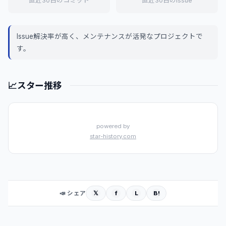
直近30日のコミット
直近30日のIssue
Issue解決率が高く、メンテナンスが活発なプロジェクトで
す。
📈
スター推移
powered by
star-history.com
𝕏
f
L
B!
📣 シェア