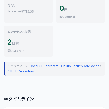
N/A
0
件
Scorecardに未登録
既知の脆弱性
メンテナンス状況
2
日前
最終コミット
チェックソース:
OpenSSF Scorecard
/
GitHub Security Advisories
/
GitHub Repository
📅
タイムライン