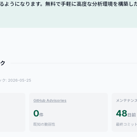
るようになります。無料で手軽に高度な分析環境を構築し
ック
: 2026-05-25
GitHub Advisories
メンテナン
0
48
件
日前
既知の脆弱性
最終コミッ