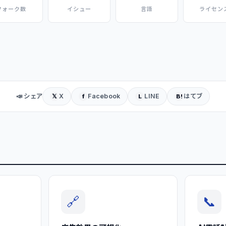
フォーク数
イシュー
言語
ライセン
📣 シェア
X
Facebook
LINE
はてブ
𝕏
f
L
B!
🔗
📞