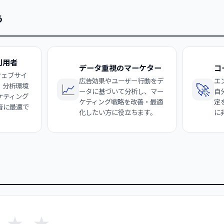
う
S利用者
データ重視のマーケター
コ
でウェブサイ
広告効果やユーザー行動をデ
エ
📈
🚀
、分析環境
ータに基づいて分析し、マー
自
ケティング
ケティング戦略を改善・最適
定
者に最適で
化したい方に役立ちます。
に
★
★