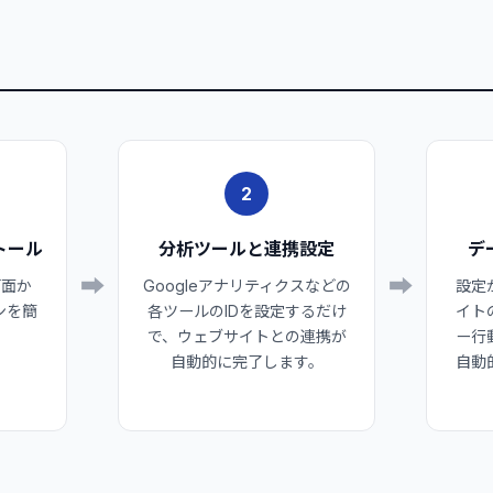
2
トール
分析ツールと連携設定
デ
➡
➡
画面か
Googleアナリティクスなどの
設定
ンを簡
各ツールのIDを設定するだけ
イト
で、ウェブサイトとの連携が
ー行
自動的に完了します。
自動