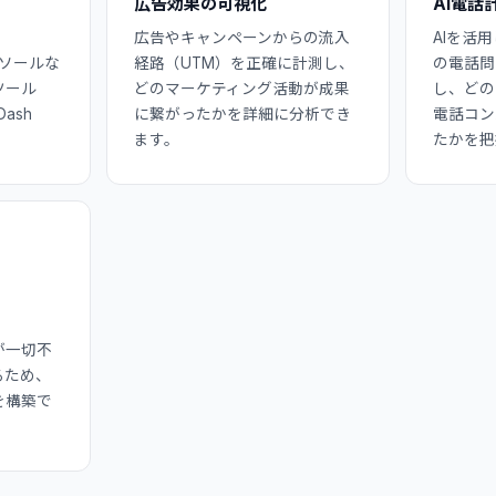
広告効果の可視化
AI電話
広告やキャンペーンからの流入
AIを活
ンソールな
経路（UTM）を正確に計測し、
の電話問
ツール
どのマーケティング活動が成果
し、どの
ash
に繋がったかを詳細に分析でき
電話コン
ます。
たかを把
が一切不
るため、
を構築で