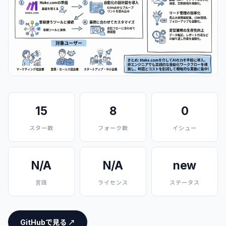
15
8
0
スター数
フォーク数
イシュー
N/A
N/A
new
言語
ライセンス
ステータス
GitHubで見る ↗