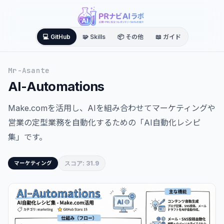
💻 GitHub
🧩 Skills
📦 その他
📖 ガイド
Mr-Asante
AI-Automations
Make.comを活用し、AIを組み合わせてマーケティングや
営業の定型業務を自動化するための「AI自動化レシピ
集」です。
スコア: 31.9
マーケティング