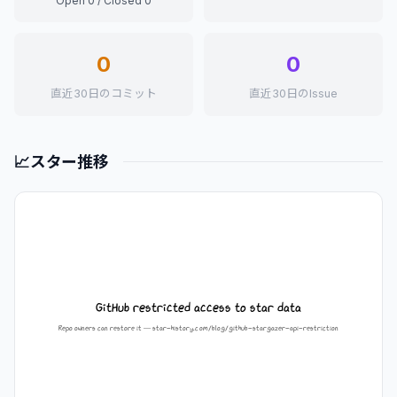
Open 0 / Closed 0
0
0
直近30日のコミット
直近30日のIssue
📈
スター推移