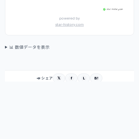
powered by
star-history.com
📊 数値データを表示
𝕏
f
L
B!
📣 シェア
PRナビ AIラボ
— 広報・PR・マーケティングに使える最新技術を
AIが毎日自動調査
GitHub
|
Skills
|
その他
|
ガイド
|
TOP