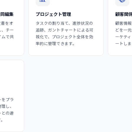
共同編集
プロジェクト管理
顧客関係
な文書をオ
タスクの割り当て、進捗状況の
顧客情報
し、チー
追跡、ガントチャートによる可
どを一元
イムで共
視化で、プロジェクト全体を効
ーケティ
率的に管理できます。
ートしま
トをプラ
管理し、
トとの連
す。