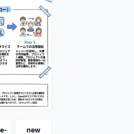
e-
new