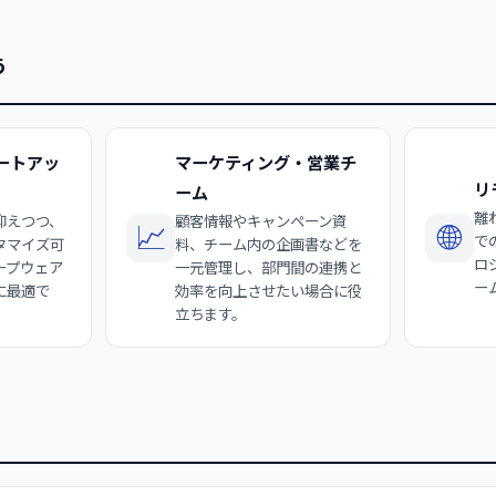
う
ートアッ
マーケティング・営業チ
リ
ーム
離
抑えつつ、
顧客情報やキャンペーン資
📈
🌐
で
タマイズ可
料、チーム内の企画書などを
ロ
ープウェア
一元管理し、部門間の連携と
ー
に最適で
効率を向上させたい場合に役
立ちます。