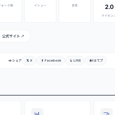
2.0
フォーク数
イシュー
言語
ライセン
公式サイト ↗
📣 シェア
X
Facebook
LINE
はてブ
𝕏
f
L
B!
📊
🤝