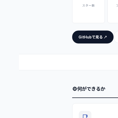
スター数
GitHubで見る ↗
⚙
何ができるか
📑