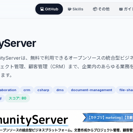
💻 GitHub
🧩 Skills
📦 その他
📖 ガイ
yServer
mmunityServerは、無料で利用できるオープンソースの統合型
ェクト管理、顧客管理（CRM）まで、企業内のあらゆる業務
します。
laboration
crm
csharp
dms
document-management
file-sha
スコア: 80
l