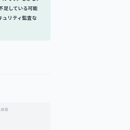
く不足している可能
キュリティ監査な
ス状況