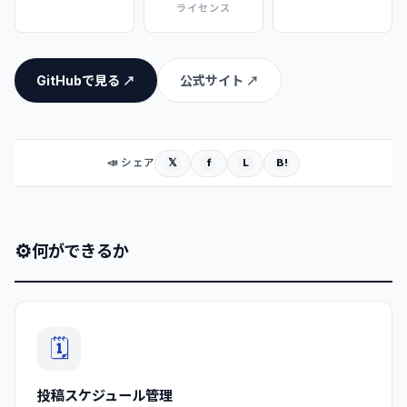
ライセンス
GitHubで見る ↗
公式サイト ↗
𝕏
f
L
B!
📣 シェア
⚙
何ができるか
🗓️
投稿スケジュール管理