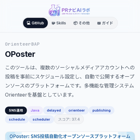
💻 GitHub
🧩 Skills
📦 その他
📖 ガイド
OrienteerBAP
OPoster
このツールは、複数のソーシャルメディアアカウントへの
投稿を事前にスケジュール設定し、自動で公開するオープ
ンソースのプラットフォームです。多機能な管理システム
Orienteerを基盤としています。
Java
delayed
orienteer
publishing
SNS運用
スコア: 37.4
schedule
scheduler