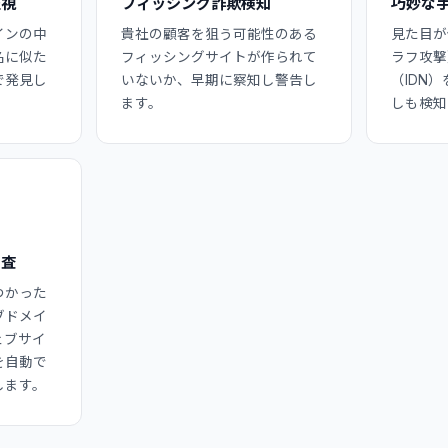
監視
フィッシング詐欺検知
巧妙な
インの中
貴社の顧客を狙う可能性のある
見た目が
名に似た
フィッシングサイトが作られて
ラフ攻撃
で発見し
いないか、早期に察知し警告し
（IDN
ます。
しも検知
調査
つかった
ブドメイ
ェブサイ
を自動で
します。