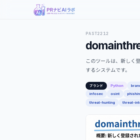
PAST2212
domainthr
このツールは、新しく
するシステムです。
Python
bran
ブランド
infosec
osint
phishi
threat-hunting
threat-int