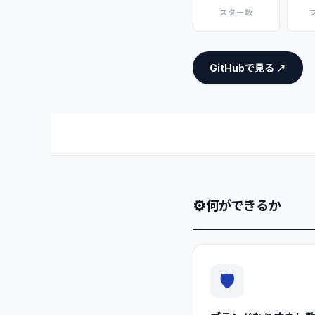
スター数
GitHubで見る ↗
⚙
何ができるか
🛡️