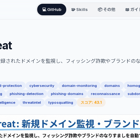
💻 GitHub
🧩 Skills
📦 その他
📖 ガイ
eat
登録されたドメインを監視し、フィッシング詐欺やブランドの
d-protection
cybersecurity
domain-monitoring
domains
homog
ng
phishing-detection
phishing-domains
reconnaissance
subdo
スコア: 43.1
elligence
threatintel
typosquatting