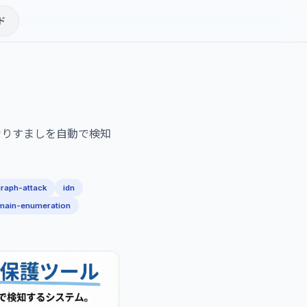
ド
なりすましを自動で検知
raph-attack
idn
main-enumeration