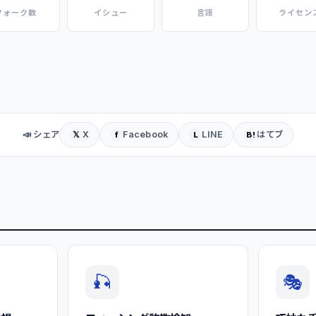
フォーク数
イシュー
言語
ライセン
📣 シェア
X
Facebook
LINE
はてブ
𝕏
f
L
B!
🎣
🎭