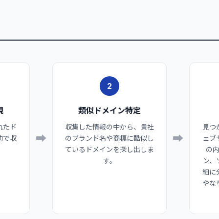
2
視
類似ドメイン特定
れたド
収集した情報の中から、貴社
見つ
➡
➡
動で収
のブランド名や商標に酷似し
ェブ
ているドメインを探し出しま
の
す。
ン、
細に
やな