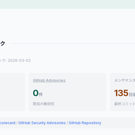
ック
: 2026-03-02
GitHub Advisories
メンテナン
0
135
件
日
既知の脆弱性
最終コミッ
corecard
/
GitHub Security Advisories
/
GitHub Repository