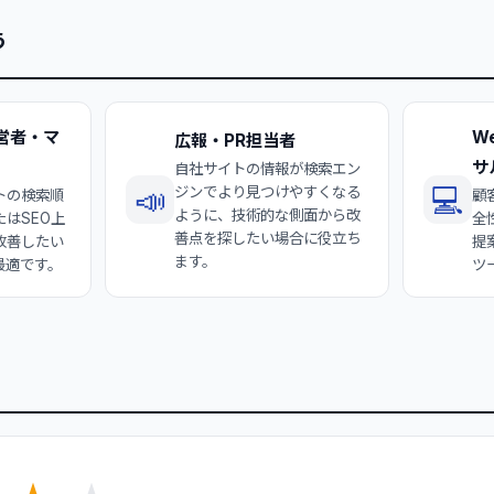
う
営者・マ
W
広報・PR担当者
サ
自社サイトの情報が検索エン
📣
💻
ジンでより見つけやすくなる
トの検索順
顧
ように、技術的な側面から改
はSEO上
全
善点を探したい場合に役立ち
改善したい
提
ます。
最適です。
ツ