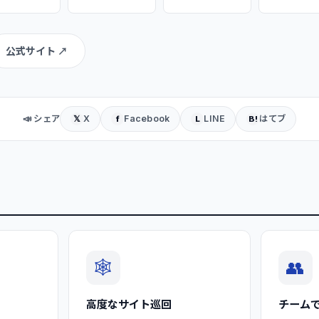
公式サイト ↗
📣 シェア
X
Facebook
LINE
はてブ
𝕏
f
L
B!
🕸️
👥
高度なサイト巡回
チーム