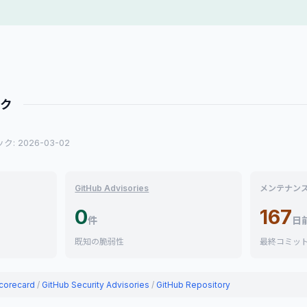
ック
: 2026-03-02
GitHub Advisories
メンテナン
0
167
件
日
既知の脆弱性
最終コミッ
corecard
/
GitHub Security Advisories
/
GitHub Repository