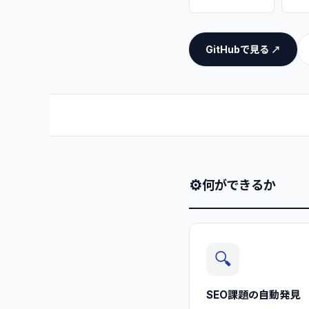
GitHubで見る ↗
⚙
何ができるか
🔍
SEO課題の自動発見