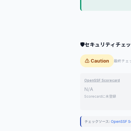
🛡
セキュリティチェ
⚠ Caution
最終チェック
OpenSSF Scorecard
N/A
Scorecardに未登録
チェックソース:
OpenSSF S