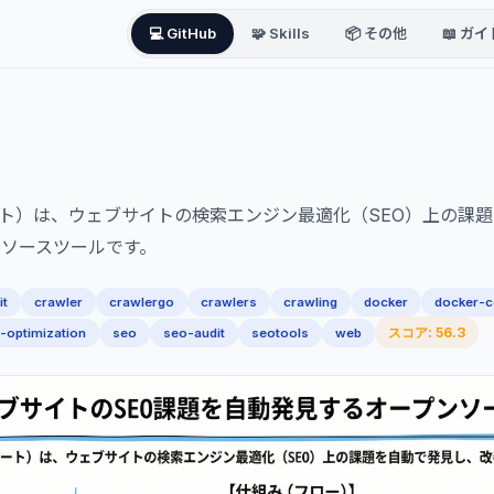
💻 GitHub
🧩 Skills
📦 その他
📖 ガイ
ーノート）は、ウェブサイトの検索エンジン最適化（SEO）上の課
ソースツールです。
it
crawler
crawlergo
crawlers
crawling
docker
docker-
スコア: 56.3
-optimization
seo
seo-audit
seotools
web