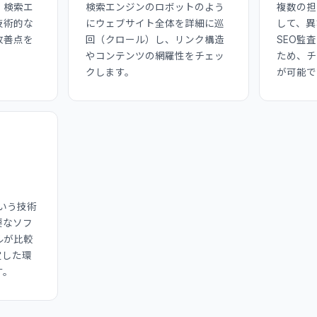
、検索エ
検索エンジンのロボットのよう
複数の担
技術的な
にウェブサイト全体を詳細に巡
して、異
改善点を
回（クロール）し、リンク構造
SEO監
やコンテンツの網羅性をチェッ
ため、チ
クします。
が可能で
という技術
要なソフ
ルが比較
定した環
す。