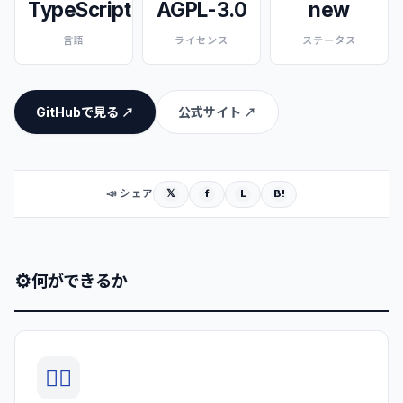
TypeScript
AGPL-3.0
new
言語
ライセンス
ステータス
GitHubで見る ↗
公式サイト ↗
𝕏
f
L
B!
📣 シェア
⚙
何ができるか
🕵️‍♀️