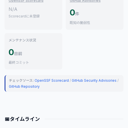
OpenSSF Scorecard
GitHub Advisories
N/A
0
件
Scorecardに未登録
既知の脆弱性
メンテナンス状況
0
日前
最終コミット
チェックソース:
OpenSSF Scorecard
/
GitHub Security Advisories
/
GitHub Repository
📅
タイムライン