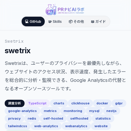
💻 GitHub
🧩 Skills
📦 その他
📖 ガイド
Swetrix
swetrix
Swetrixは、ユーザーのプライバシーを最優先しながら、
ウェブサイトのアクセス状況、表示速度、発生したエラー
を総合的に分析・監視できる、Google Analyticsの代替と
なるオープンソースツールです。
TypeScript
charts
clickhouse
docker
gdpr
調査分析
google-analytics
metrics
monitoring
mysql
nestjs
privacy
redis
self-hosted
selfhosted
statistics
tailwindcss
web-analytics
webanalytics
website