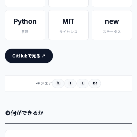
Python
MIT
new
言語
ライセンス
ステータス
GitHubで見る ↗
𝕏
f
L
B!
📣 シェア
⚙
何ができるか