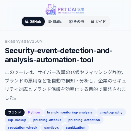
💻 GitHub
🧩 Skills
📦 その他
📖 ガイド
akashyadav1507
Security-event-detection-and-
analysis-automation-tool
このツールは、サイバー攻撃の兆候やフィッシング詐欺、
ブランドの悪用などを自動で検知・分析し、企業のセキュ
リティ対応とブランド保護を効率化する目的で開発されま
した。
Python
brand-monitoring-analysis
cryptography
ブランド
isp-lookup
phishing-attacks
phishing-detection
reputation-check
sandbox
sanitization