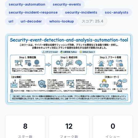
security-automation
security-events
security-incident-response
security-incidents
soc-analysts
スコア: 25.4
url
url-decoder
whois-lookup
8
12
0
スター数
フォーク数
イシュー