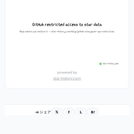
powered by
star-history.com
𝕏
f
L
B!
📣 シェア