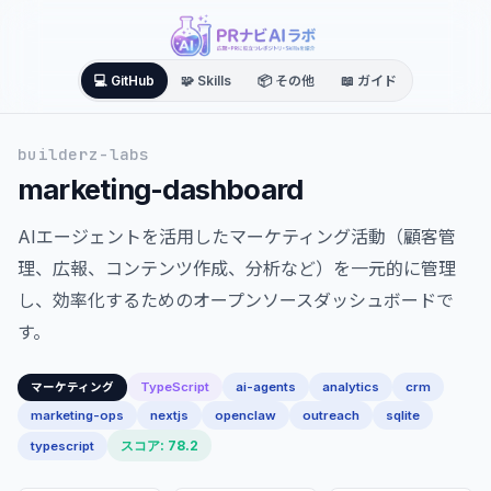
💻 GitHub
🧩 Skills
📦 その他
📖 ガイド
builderz-labs
marketing-dashboard
AIエージェントを活用したマーケティング活動（顧客管
理、広報、コンテンツ作成、分析など）を一元的に管理
し、効率化するためのオープンソースダッシュボードで
す。
TypeScript
ai-agents
analytics
crm
マーケティング
marketing-ops
nextjs
openclaw
outreach
sqlite
スコア: 78.2
typescript