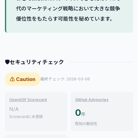
代のマーケティング戦略において大きな競争
優位性をもたらす可能性を秘めています。
🛡
セキュリティチェック
⚠ Caution
最終チェック: 2026-03-06
OpenSSF Scorecard
GitHub Advisories
N/A
0
件
Scorecardに未登録
既知の脆弱性