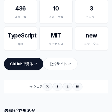
436
10
3
スター数
フォーク数
イシュー
TypeScript
MIT
new
言語
ライセンス
ステータス
GitHubで見る ↗
公式サイト ↗
𝕏
f
L
B!
📣 シェア
⚙
何ができるか