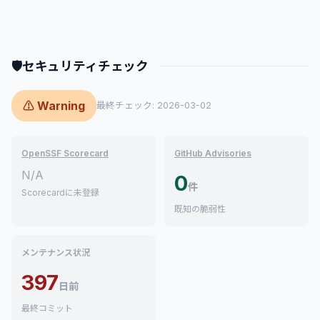
🛡
セキュリティチェック
⚠ Warning
最終チェック: 2026-03-02
OpenSSF Scorecard
GitHub Advisories
N/A
0
件
Scorecardに未登録
既知の脆弱性
メンテナンス状況
397
日前
最終コミット