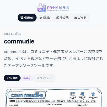
💻 GitHub
🧩 Skills
📦 その他
📖 ガイド
commudle
commudle
commudleは、コミュニティ運営者がメンバーとの交流を
深め、イベント管理などを一元的に行えるように設計され
たオープンソースツールです。
スコア: 20.5
Ruby
SNS運用