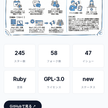
245
58
47
スター数
フォーク数
イシュー
Ruby
GPL-3.0
new
言語
ライセンス
ステータス
GitHubで見る ↗