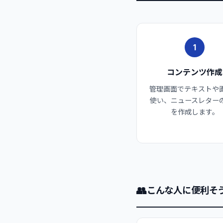
1
コンテンツ作成
管理画面でテキストや
使い、ニュースレター
を作成します。
👥
こんな人に便利そ