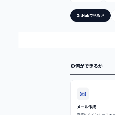
GitHubで見る ↗
⚙
何ができるか
📧
メール作成
直感的なインターフェ