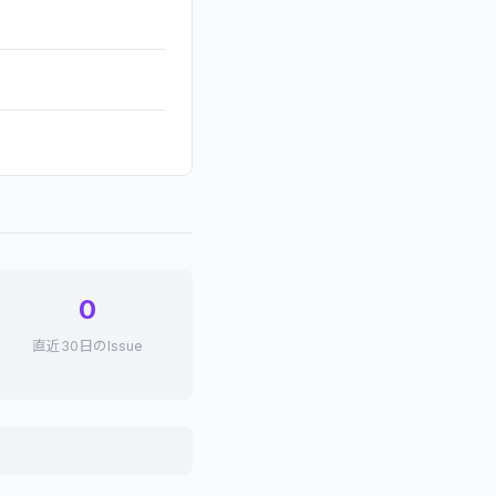
0
直近30日のIssue