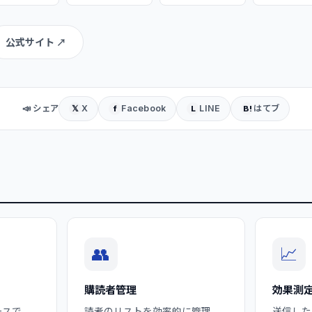
公式サイト ↗
📣 シェア
X
Facebook
LINE
はてブ
𝕏
f
L
B!
👥
📈
購読者管理
効果測
ースで、
読者のリストを効率的に管理
送信した