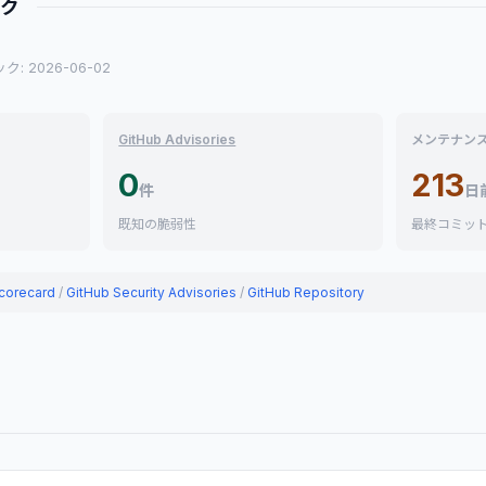
ック
: 2026-06-02
GitHub Advisories
メンテナン
0
213
件
日
既知の脆弱性
最終コミッ
corecard
/
GitHub Security Advisories
/
GitHub Repository