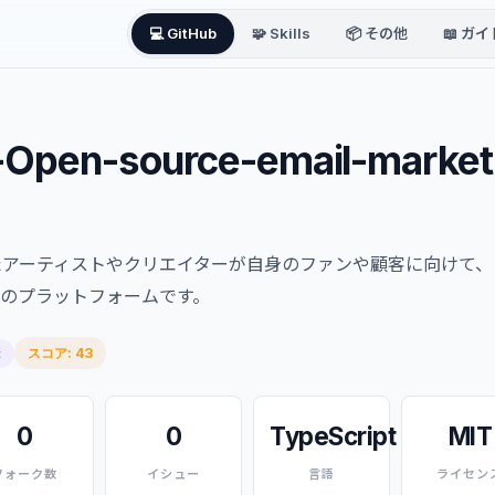
💻 GitHub
🧩 Skills
📦 その他
📖 ガイ
r-Open-source-email-market
たアーティストやクリエイターが自身のファンや顧客に向けて、
スのプラットフォームです。
スコア: 43
t
0
0
TypeScript
MIT
フォーク数
イシュー
言語
ライセン