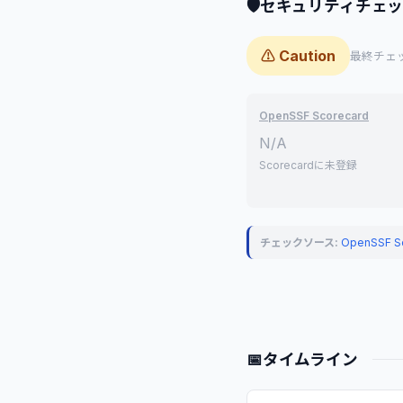
🛡
セキュリティチェ
⚠ Caution
最終チェック
OpenSSF Scorecard
N/A
Scorecardに未登録
チェックソース:
OpenSSF S
📅
タイムライン