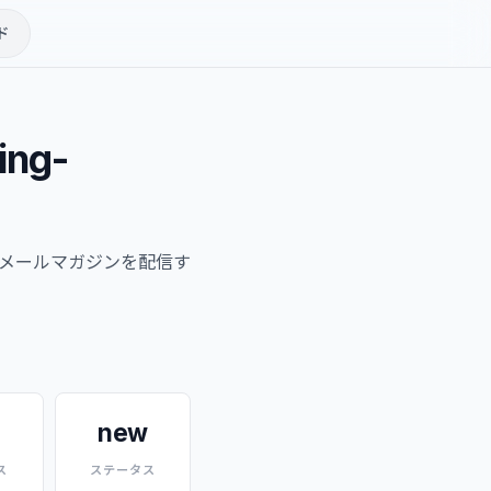
ド
ing-
メールマガジンを配信す
new
ス
ステータス