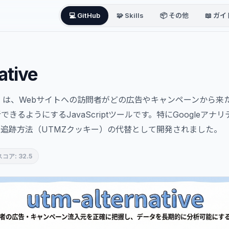
💻 GitHub
🧩 Skills
📦 その他
📖 ガイ
ative
native」は、Webサイトへの訪問者がどの広告やキャンペーンか
きるようにするJavaScriptツールです。特にGoogleア
追跡方法（UTMZクッキー）の代替として開発されました。
スコア: 32.5