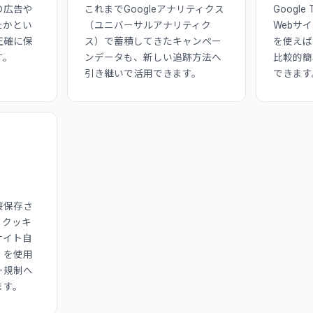
の広告や
これまでGoogleアナリティクス
Google
たかとい
（ユニバーサルアナリティク
Webサ
正確に保
ス）で蓄積してきたキャンペー
を使えば
す。
ンデータも、新しい追跡方法へ
比較的簡
引き継いで活用できます。
できます
接保存さ
ィクッキ
サイト自
）を使用
ー規制へ
ます。