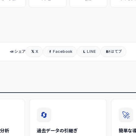
📣 シェア
X
Facebook
LINE
はてブ
𝕏
f
L
B!
🔄
🚀
ン分析
過去データの引継ぎ
簡単な