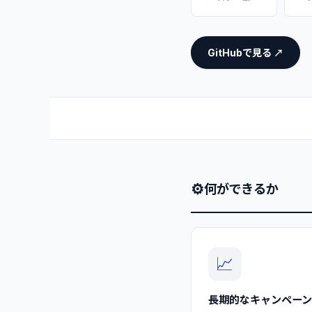
GitHubで見る ↗
⚙
何ができるか
📈
長期的なキャンペー