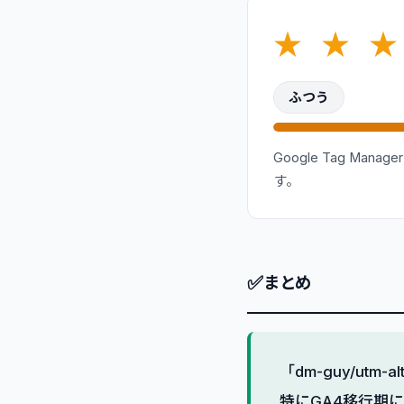
★
★
★
ふつう
Google Tag 
す。
✅
まとめ
「dm-guy/ut
特にGA4移行期