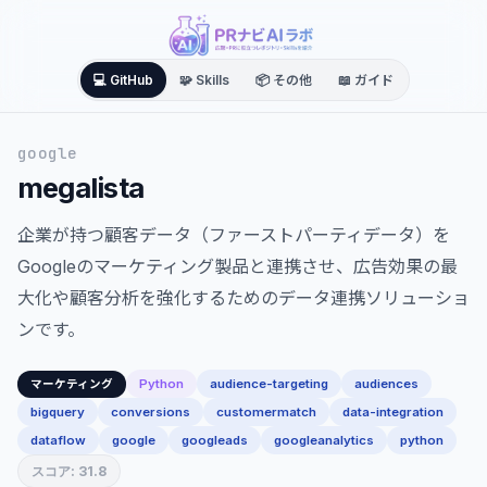
💻 GitHub
🧩 Skills
📦 その他
📖 ガイド
google
megalista
企業が持つ顧客データ（ファーストパーティデータ）を
Googleのマーケティング製品と連携させ、広告効果の最
大化や顧客分析を強化するためのデータ連携ソリューショ
ンです。
Python
audience-targeting
audiences
マーケティング
bigquery
conversions
customermatch
data-integration
dataflow
google
googleads
googleanalytics
python
スコア: 31.8