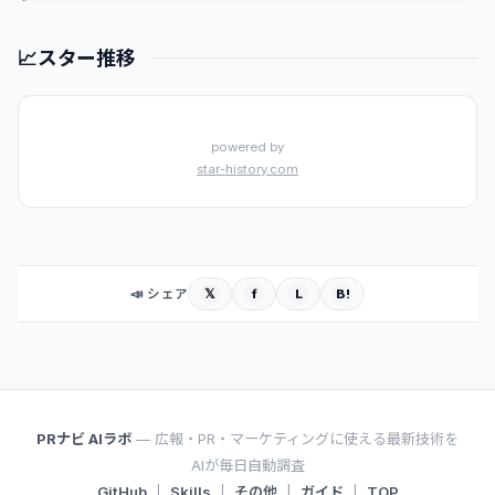
📈
スター推移
powered by
star-history.com
𝕏
f
L
B!
📣 シェア
PRナビ AIラボ
— 広報・PR・マーケティングに使える最新技術を
AIが毎日自動調査
GitHub
|
Skills
|
その他
|
ガイド
|
TOP