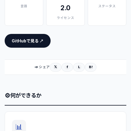
2.0
言語
ステータス
ライセンス
GitHubで見る ↗
𝕏
f
L
B!
📣 シェア
⚙
何ができるか
📊