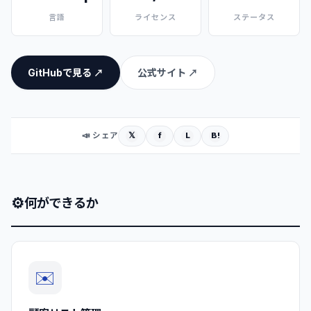
言語
ライセンス
ステータス
GitHubで見る ↗
公式サイト ↗
𝕏
f
L
B!
📣 シェア
⚙
何ができるか
✉️