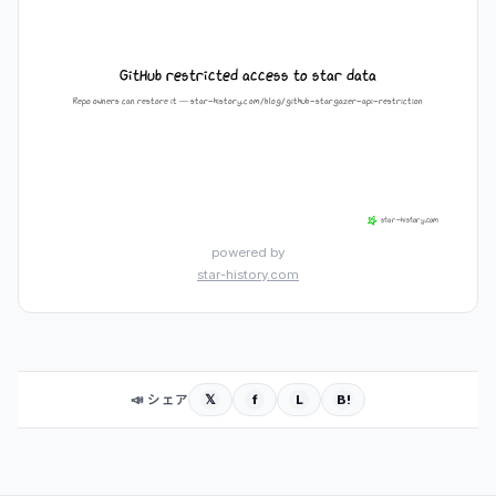
powered by
star-history.com
𝕏
f
L
B!
📣 シェア