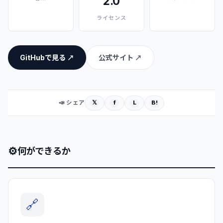
2.0
ライセンス
GitHubで見る ↗
公式サイト ↗
𝕏
f
L
B!
📣 シェア
⚙
何ができるか
🔗