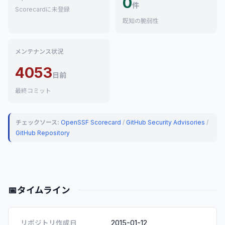
0
件
Scorecardに未登録
既知の脆弱性
メンテナンス状況
4053
日前
最終コミット
チェックソース:
OpenSSF Scorecard
/
GitHub Security Advisories
/
GitHub Repository
📅
タイムライン
2015-01-12
リポジトリ作成日