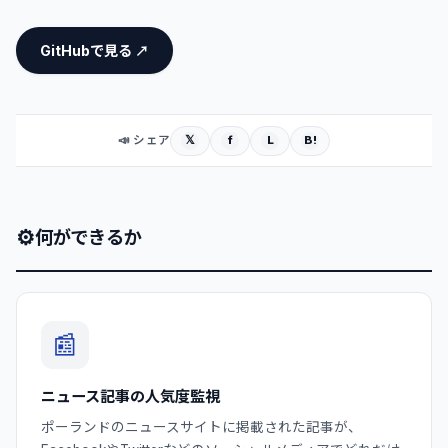
GitHubで見る ↗
𝕏
f
L
B!
📣 シェア
⚙
何ができるか
📰
ニュース記事の人気度監視
ポーランドのニュースサイトに掲載された記事が、