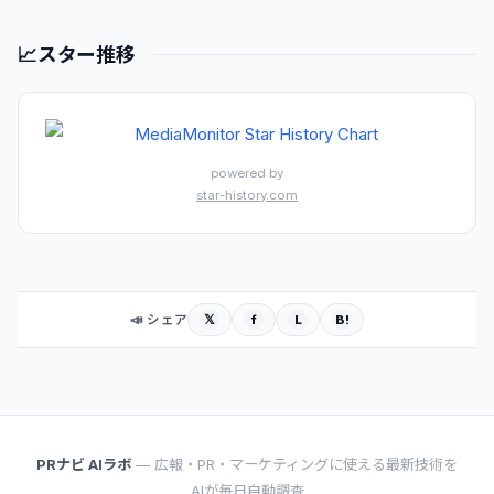
📈
スター推移
powered by
star-history.com
𝕏
f
L
B!
📣 シェア
PRナビ AIラボ
— 広報・PR・マーケティングに使える最新技術を
AIが毎日自動調査