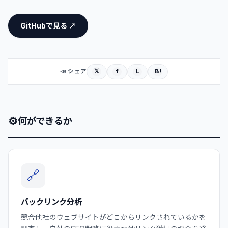
GitHubで見る ↗
𝕏
f
L
B!
📣 シェア
⚙
何ができるか
🔗
バックリンク分析
競合他社のウェブサイトがどこからリンクされているかを