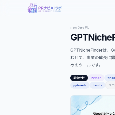
newDevPL
GPTNicheF
GPTNicheFinder
わせて、事業の成長に
めのツールです。
Python
finde
調査分析
スコア
pytrends
trends