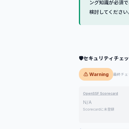
ング知識が必須で
検討してください
🛡
セキュリティチェ
⚠ Warning
最終チェック
OpenSSF Scorecard
N/A
Scorecardに未登録