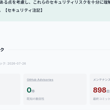
ある点を考慮し、これらのセキュリティリスクを十分に理
。【セキュリティ注記】
ック
: 2026-07-26
GitHub Advisories
メンテナン
0
898
件
日
既知の脆弱性
最終コミッ