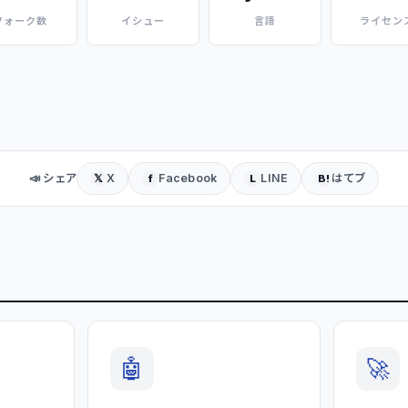
フォーク数
イシュー
言語
ライセン
📣 シェア
X
Facebook
LINE
はてブ
𝕏
f
L
B!
🤖
🚀