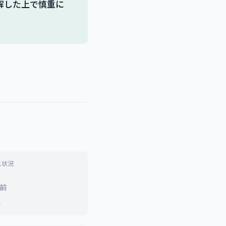
解した上で慎重に
ス状況
前
ト