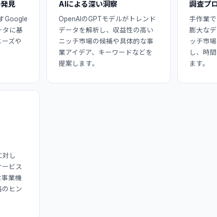
場発見
AIによる深い洞察
調査プ
Google
OpenAIのGPTモデルがトレンド
手作業で
ータに基
データを解析し、収益性の高い
膨大なデ
ニーズや
ニッチ市場の候補や具体的な事
ッチ市場
。
業アイデア、キーワードなどを
し、時間
提案します。
ます。
に対し
サービス
な事業機
略のヒン