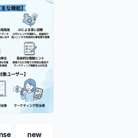
ense
new