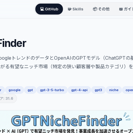
💻 GitHub
🧩 Skills
📦 その他
📖 ガイ
inder
は、GoogleトレンドのデータとOpenAIのGPTモデル（ChatGP
繋がる有望なニッチ市場（特定の狭い顧客層や製品カテゴリ）
r
google
gpt
gpt-3-5-turbo
gpt-4-api
gpt3
niche
ope
: 31.6