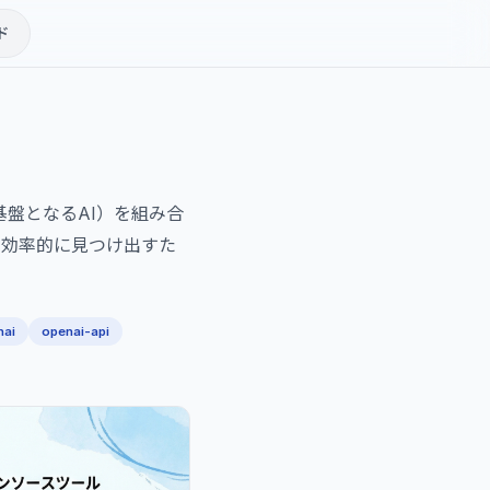
ド
Tの基盤となるAI）を組み合
を効率的に見つけ出すた
nai
openai-api