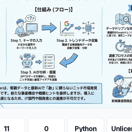
11
0
Python
Unlic