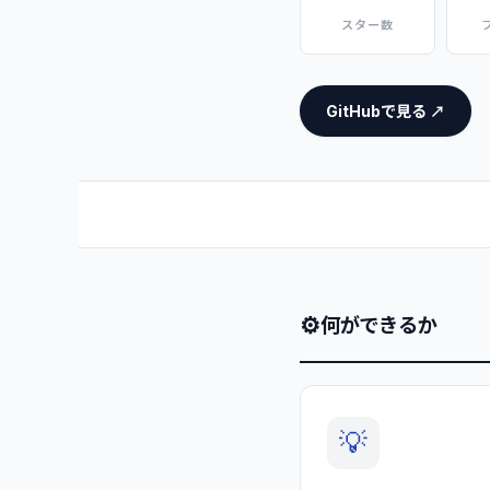
スター数
GitHubで見る ↗
⚙
何ができるか
💡