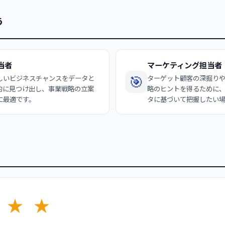
う
当者
マーケティング担当者
🎯
しいビジネスチャンスをデータと
ターゲット顧客の深掘り
率的に見つけ出し、事業戦略の立案
略のヒントを得るために
に最適です。
タに基づいて把握したい
★
★