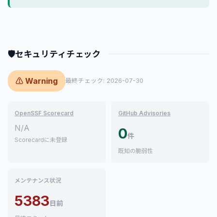
🛡
セキュリティチェック
⚠ Warning
最終チェック: 2026-07-30
OpenSSF Scorecard
GitHub Advisories
N/A
0
件
Scorecardに未登録
既知の脆弱性
メンテナンス状況
5383
日前