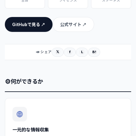
言語
ライセンス
ステータス
GitHubで見る ↗
公式サイト ↗
𝕏
f
L
B!
📣 シェア
⚙
何ができるか
🌐
一元的な情報収集