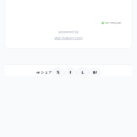
powered by
star-history.com
𝕏
f
L
B!
📣 シェア
PRナビ AIラボ
— 広報・PR・マーケティングに使える最新技術を
AIが毎日自動調査
GitHub
|
Skills
|
その他
|
ガイド
|
TOP
運営:
株式会社ガーオン