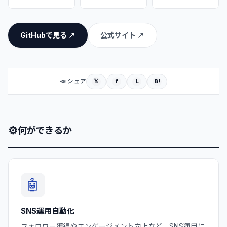
GitHubで見る ↗
公式サイト ↗
𝕏
f
L
B!
📣 シェア
⚙
何ができるか
🤖
SNS運用自動化
フォロワー獲得やエンゲージメント向上など、SNS運用に