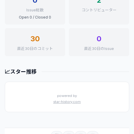
0
2
Issue総数
コントリビューター
Open 0 / Closed 0
30
0
直近30日のコミット
直近30日のIssue
📈
スター推移
powered by
star-history.com