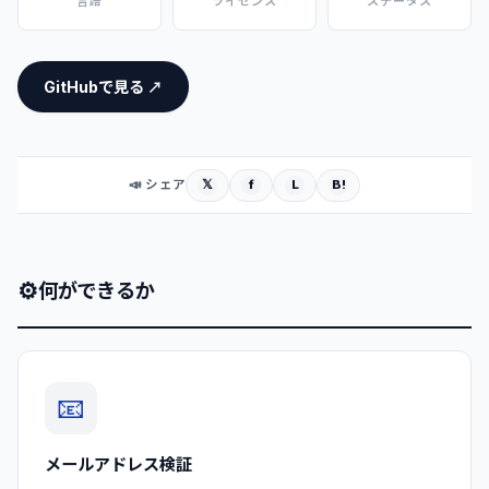
言語
ライセンス
ステータス
GitHubで見る ↗
𝕏
f
L
B!
📣 シェア
⚙
何ができるか
📧
メールアドレス検証