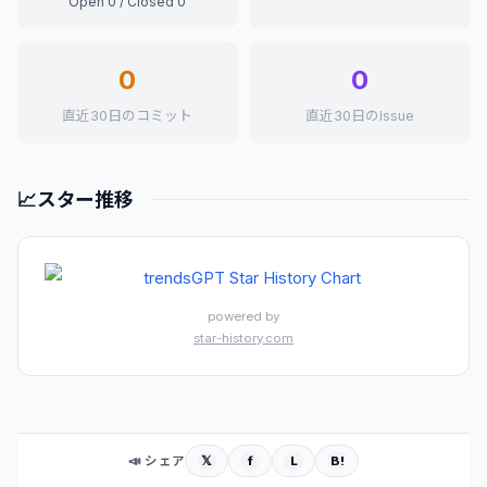
Open 0 / Closed 0
0
0
直近30日のコミット
直近30日のIssue
📈
スター推移
powered by
star-history.com
𝕏
f
L
B!
📣 シェア