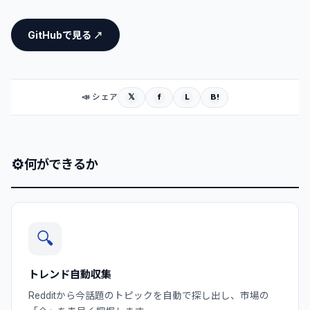
GitHubで見る ↗
𝕏
f
L
B!
📣 シェア
⚙
何ができるか
🔍
トレンド自動収集
Redditから今話題のトピックを自動で探し出し、市場の