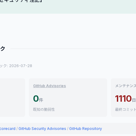
セキュリティ注記】
ック
: 2026-07-28
GitHub Advisories
メンテナン
0
1110
件
日
既知の脆弱性
最終コミッ
corecard
/
GitHub Security Advisories
/
GitHub Repository