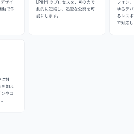
なデザイ
LP制作のプロセスを、AIの力で
フォン、
自動で作
劇的に短縮し、迅速な公開を可
ゆるデバ
能にします。
るレスポ
で対応し
性
Pに対
示を加え
インやコ
す。