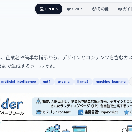
💻 GitHub
🧩 Skills
📦 その他
📖 ガイ
し、企業名や簡単な指示から、デザインとコンテンツを含むカ
自動で生成するツールです。
artificial-intelligence
gpt4
groq-ai
llama3
machine-learning