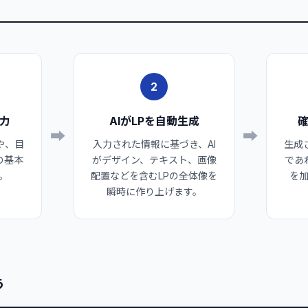
2
力
AIがLPを自動生成
➡
➡
や、目
入力された情報に基づき、AI
生成
の基本
がデザイン、テキスト、画像
であ
。
配置などを含むLPの全体像を
を
瞬時に作り上げます。
う