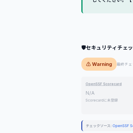
してください。【
🛡
セキュリティチェ
⚠ Warning
最終チェック
OpenSSF Scorecard
N/A
Scorecardに未登録
チェックソース:
OpenSSF S