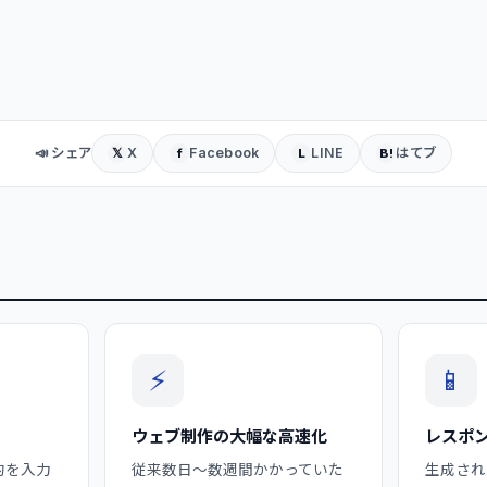
📣 シェア
X
Facebook
LINE
はてブ
𝕏
f
L
B!
⚡
📱
ウェブ制作の大幅な高速化
レスポン
的を入力
従来数日〜数週間かかっていた
生成され