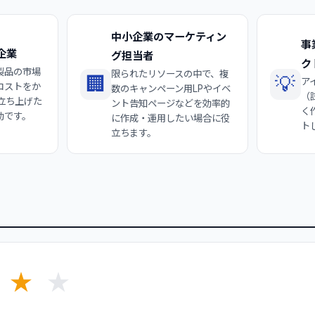
中小企業のマーケティン
事
企業
グ担当者
ク
製品の市場
限られたリソースの中で、複
🏢
💡
ア
コストをか
数のキャンペーン用LPやイベ
（
立ち上げた
ント告知ページなどを効率的
く
効です。
に作成・運用したい場合に役
ト
立ちます。
★
★