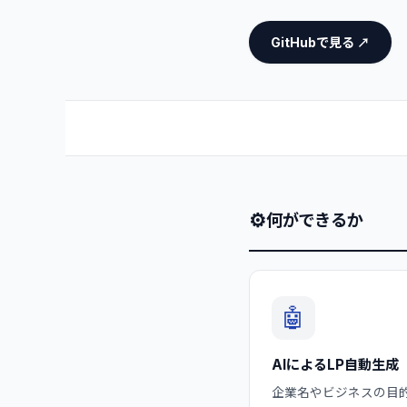
GitHubで見る ↗
⚙
何ができるか
🤖
AIによるLP自動生成
企業名やビジネスの目