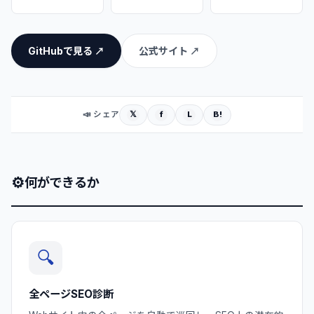
GitHubで見る ↗
公式サイト ↗
𝕏
f
L
B!
📣 シェア
⚙
何ができるか
🔍
全ページSEO診断