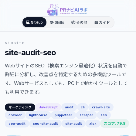
💻 GitHub
🧩 Skills
📦 その他
📖 ガイド
viasite
site-audit-seo
WebサイトのSEO（検索エンジン最適化）状況を自動で
詳細に分析し、改善点を特定するための多機能ツールで
す。Webサービスとしても、PC上で動かすツールとして
も利用できます。
JavaScript
audit
cli
crawl-site
マーケティング
crawler
lighthouse
puppeteer
scraper
seo
スコア: 79.8
seo-audit
seo-site-audit
site-audit
xlsx