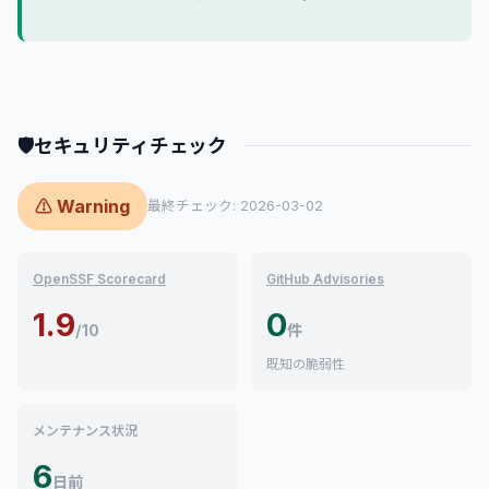
🛡
セキュリティチェック
⚠ Warning
最終チェック: 2026-03-02
OpenSSF Scorecard
GitHub Advisories
1.9
0
/10
件
既知の脆弱性
メンテナンス状況
6
日前