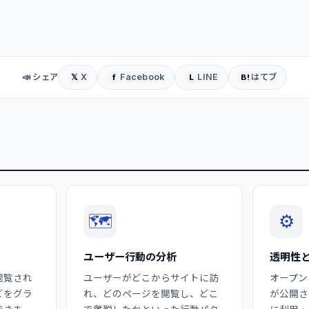
📣 シェア
X
Facebook
LINE
はてブ
𝕏
f
L
B!
🗺️
⚙️
ユーザー行動の分析
透明性
閲覧され
ユーザーがどこからサイトに訪
オープン
どをグラ
れ、どのページを閲覧し、どこ
が公開さ