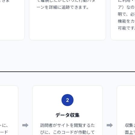
できま
で離脱したかといった行動パタ
に利用・
ーンを詳細に追跡できます。
ア）なの
明で、必
機能をカ
可能です
2
データ収集
➡
➡
トに、
訪問者がサイトを閲覧するた
収集
ード
びに、このコードが作動して
面上