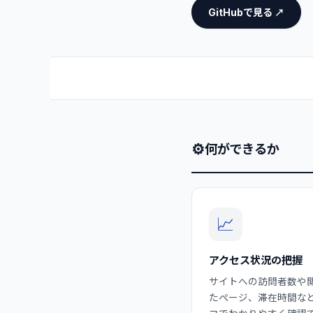
GitHubで見る ↗
⚙
何ができるか
📈
アクセス状況の把握
サイトへの訪問者数や
たページ、滞在時間な