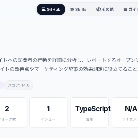
💻 GitHub
🧩 Skills
📦 その他
📖 ガイ
ウェブサイトへの訪問者の行動を詳細に分析し、レポートするオープ
サイトの改善点やマーケティング施策の効果測定に役立てること
スコア: 14.6
t
2
1
TypeScript
N/A
フォーク数
イシュー
言語
ライセン