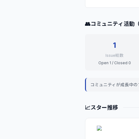
👥
コミュニティ活動
1
Issue総数
Open 1 / Closed 0
コミュニティが成長中の
📈
スター推移