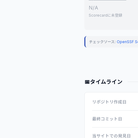
N/A
Scorecardに未登録
チェックソース:
OpenSSF S
📅
タイムライン
リポジトリ作成日
最終コミット日
当サイトでの発見日