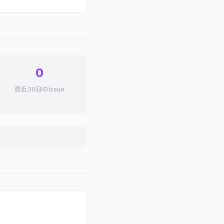
0
直近30日のIssue