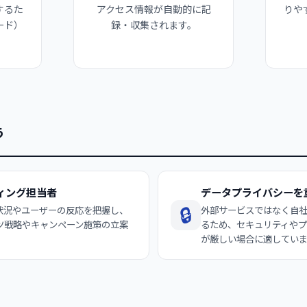
するた
アクセス情報が自動的に記
りや
ード）
録・収集されます。
う
ィング担当者
データプライバシーを
🔒
状況やユーザーの反応を把握し、
外部サービスではなく自
ツ戦略やキャンペーン施策の立案
るため、セキュリティや
。
が厳しい場合に適してい