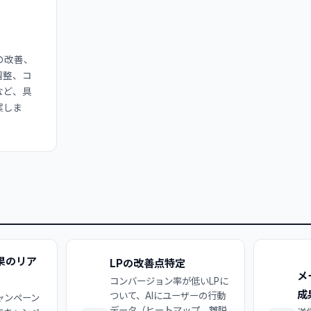
の改善、
調整、コ
など、具
案しま
果のリア
LPの改善点特定
メ
コンバージョン率が低いLPに
成
ついて、AIにユーザーの行動
ャンペーン
データ（ヒートマップ、離脱