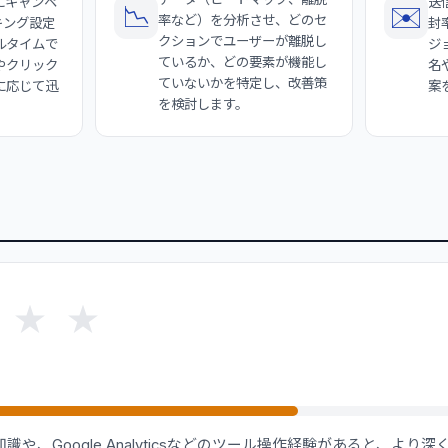
にキャンペ
送
📉
✉️
率など）を分析させ、どのセ
キング設定
封
クションでユーザーが離脱し
ルタイムで
ジ
ているか、どの要素が機能し
やクリック
名
ていないかを特定し、改善策
に応じて迅
案
を検討します。
★
★
識や、Google Analyticsなどのツール操作経験があると、より