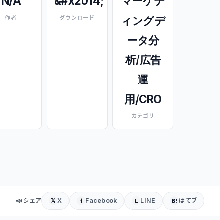
N/A
&#x2014;
マーケテ
ィングデ
作者
ダウンロード
ータ分
析/広告
運
用/CRO
カテゴリ
📣 シェア
X
Facebook
LINE
はてブ
𝕏
f
L
B!