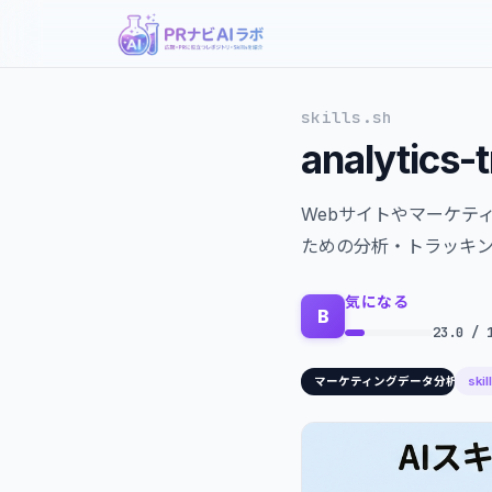
skills.sh
analytics-
Webサイトやマーケテ
ための分析・トラッキン
気になる
B
23.0 / 
skil
マーケティングデータ分析/広告運