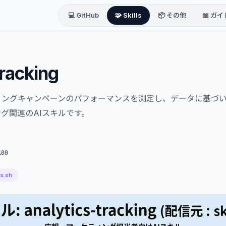
💻 GitHub
🧩 Skills
📦 その他
📖 ガイ
tracking
ィングキャンペーンのパフォーマンスを測定し、データに基づ
グ関連のAIスキルです。
100
ls.sh
用/CRO