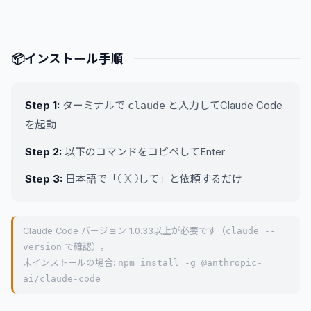
📦
インストール手順
Step 1:
ターミナルで
と入力してClaude Code
claude
を起動
Step 2:
以下のコマンドをコピペしてEnter
Step 3:
日本語で「○○して」と依頼するだけ
Claude Code バージョン 1.0.33以上が必要です（
claude --
version
で確認）。
未インストールの場合:
npm install -g @anthropic-
ai/claude-code