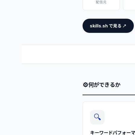
配信元
skills.sh で見る ↗
⚙
何ができるか
🔍
キーワードパフォー