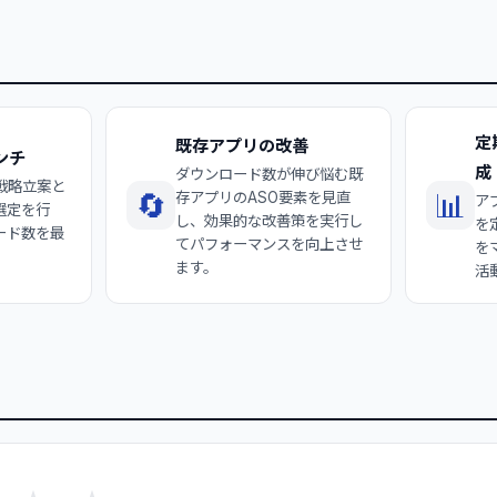
定
既存アプリの改善
ンチ
成
ダウンロード数が伸び悩む既
戦略立案と
🔄
📊
存アプリのASO要素を見直
ア
選定を行
し、効果的な改善策を実行し
を
ード数を最
てパフォーマンスを向上させ
を
ます。
活