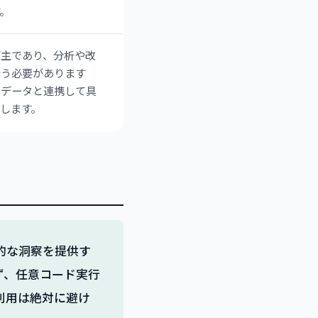
。
が主であり、分析や改
行う必要があります
のデータと連携して具
します。
的な洞察を提供す
ず、任意コード実行
利用は絶対に避け