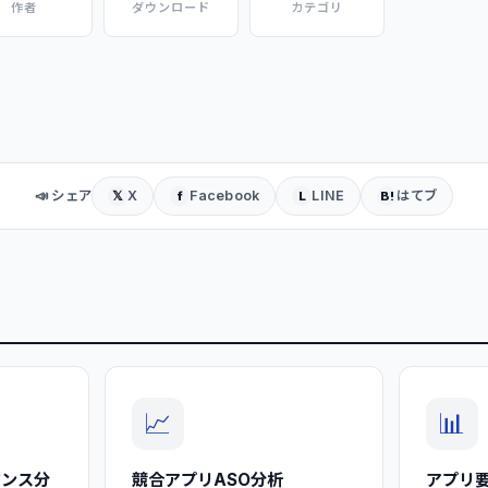
作者
ダウンロード
カテゴリ
📣 シェア
X
Facebook
LINE
はてブ
𝕏
f
L
B!
📈
📊
マンス分
競合アプリASO分析
アプリ