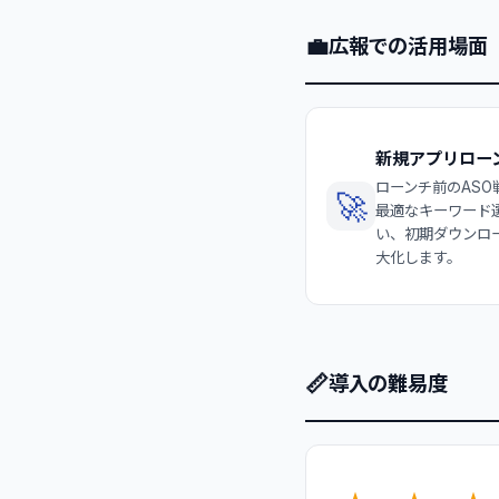
💼
広報での活用場面
新規アプリロー
ローンチ前のASO
🚀
最適なキーワード
い、初期ダウンロ
大化します。
📏
導入の難易度