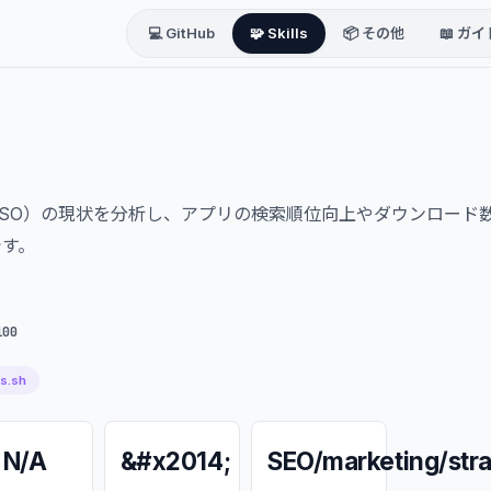
💻 GitHub
🧩 Skills
📦 その他
📖 ガイ
SO）の現状を分析し、アプリの検索順位向上やダウンロード
です。
100
ls.sh
N/A
&#x2014;
SEO/marketing/str