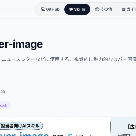
💻 GitHub
🧩 Skills
📦 その他
📖 ガイ
er-image
、ニュースレターなどに使用する、視覚的に魅力的なカバー画
100
ls.sh