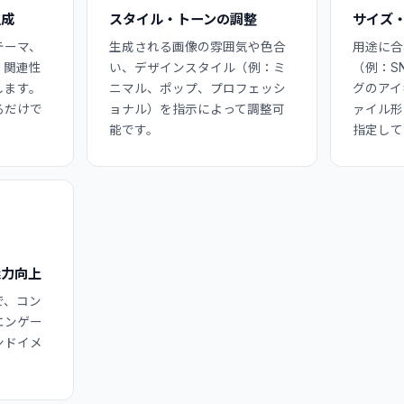
生成
スタイル・トーンの調整
サイズ
テーマ、
生成される画像の雰囲気や色合
用途に合
、関連性
い、デザインスタイル（例：ミ
（例：S
します。
ニマル、ポップ、プロフェッシ
グのアイ
るだけで
ョナル）を指示によって調整可
ァイル形式
能です。
指定して
魅力向上
で、コン
エンゲー
ンドイメ