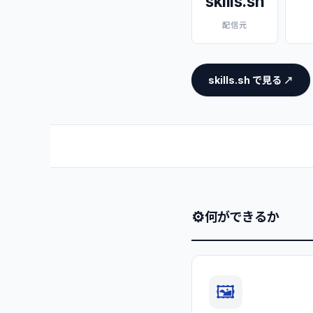
skills.sh
配信元
skills.sh で見る ↗
⚙
何ができるか
🖼️