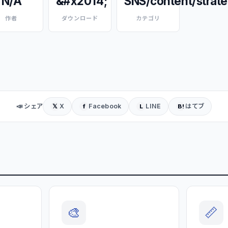
N/A
&#x2014;
SNS/content/strat
作者
ダウンロード
カテゴリ
📣 シェア
X
Facebook
LINE
はてブ
𝕏
f
L
B!
🎨
📏