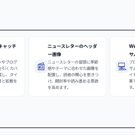
キャッチ
ニュースレターのヘッダ
W
ー画像
サ
ンやブログ
ニュースレターの冒頭に季節
ブ
📰
💻
を引くカバ
感やテーマに合わせた画像を
サ
成し、タイ
配置し、読者の関心を惹きつ
イ
度と拡散を
け、開封率や読み進める意欲
果
を高めます。
す