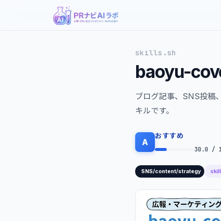
skills.sh
baoyu-cov
ブログ記事、SNS投稿
キルです。
おすすめ
A
30.0 / 
skil
SNS/content/strategy