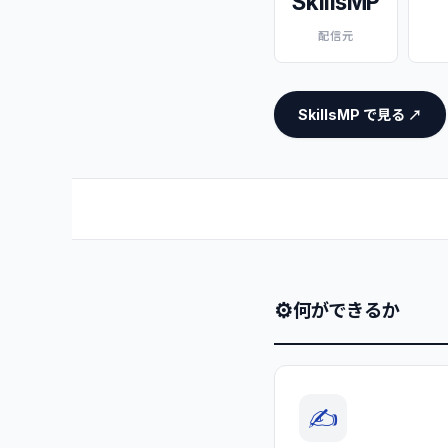
SkillsMP
配信元
SkillsMP で見る ↗
⚙
何ができるか
✍️