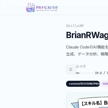
SkillsMP
BrianRWag
Claude Codeの
生成、データ分析、戦略
ふつう
C
19.0 / 
Ski
content/SEO/SNS/PR/marketi