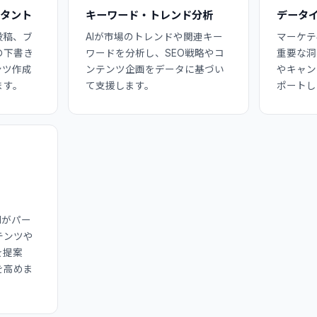
スタント
キーワード・トレンド分析
データ
投稿、ブ
AIが市場のトレンドや関連キー
マーケテ
の下書き
ワードを分析し、SEO戦略やコ
重要な洞
ンツ作成
ンテンツ企画をデータに基づい
やキャン
ます。
て支援します。
ポートし
Iがパー
テンツや
を提案
を高めま