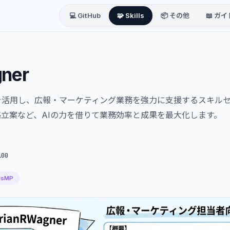
💻 GitHub
🧩 Skills
📦 その他
📖 ガイ
ner
AI機能を活用し、広報・マーケティング業務を強力に支援するスキ
立案など、AIの力を借りて業務効率と成果を最大化します。
100
llsMP
ng/strategy/CRO