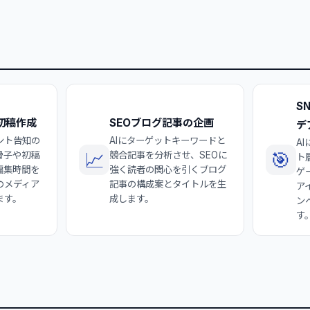
S
初稿作成
SEOブログ記事の企画
デ
ント告知の
AIにターゲットキーワードと
A
📈
🎯
骨子や初稿
競合記事を分析させ、SEOに
ト
編集時間を
強く読者の関心を引くブログ
ゲ
のメディア
記事の構成案とタイトルを生
ア
ます。
成します。
ン
す