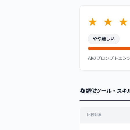
★
★
★
やや難しい
AIのプロンプトエ
🔄
類似ツール・スキ
比較対象