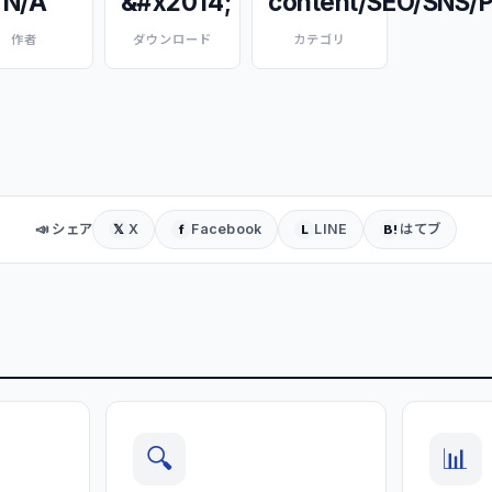
N/A
&#x2014;
content/SEO/SNS/P
作者
ダウンロード
カテゴリ
📣 シェア
X
Facebook
LINE
はてブ
𝕏
f
L
B!
🔍
📊