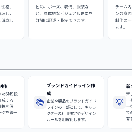
、性格、
色彩、ポーズ、表情、服装な
チーム内
整理し、
ど、具体的なビジュアル要素を
ンの意図
を確立し
詳細に記述・指示できます。
制作の一
ます。
ブランドガイドライン作
制作
新
成
たSNS投
新
📚
💡
作成する
ー
企業や製品のブランドガイド
貫性を保
ー
ラインの一部として、キャラ
ージを統一
で
クターの利用規定やデザイン
有
ルールを明確化します。