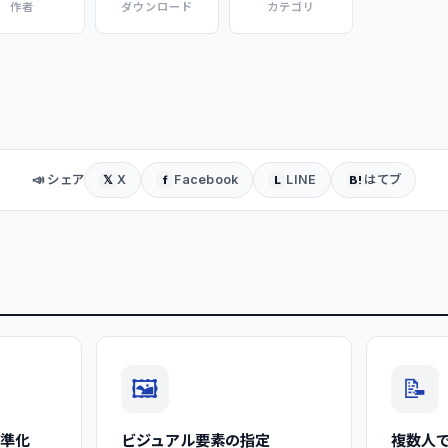
作者
ダウンロード
カテゴリ
📣 シェア
X
Facebook
LINE
はてブ
𝕏
f
L
B!
🖼️
📝
標準化
ビジュアル要素の指定
複数人