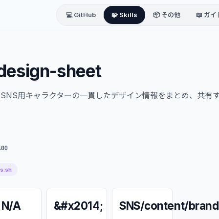
💻 GitHub
🧩 Skills
📦 その他
📖 ガイ
design-sheet
SNS用キャラクターの一貫したデザイン情報をまとめ、共有
100
ls.sh
N/A
&#x2014;
SNS/content/brand