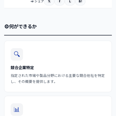
𝕏
f
L
B!
📣 シェア
⚙
何ができるか
🔍
競合企業特定
指定された市場や製品分野における主要な競合他社を特定
し、その概要を提供します。
📊