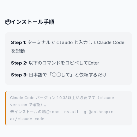
📦
インストール手順
Step 1:
ターミナルで
と入力してClaude Code
claude
を起動
Step 2:
以下のコマンドをコピペしてEnter
Step 3:
日本語で「○○して」と依頼するだけ
Claude Code バージョン 1.0.33以上が必要です（
claude --
version
で確認）。
未インストールの場合:
npm install -g @anthropic-
ai/claude-code