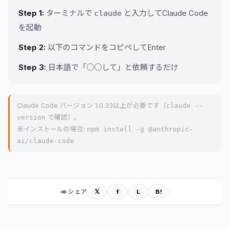
Step 1:
ターミナルで
と入力してClaude Code
claude
を起動
Step 2:
以下のコマンドをコピペしてEnter
Step 3:
日本語で「○○して」と依頼するだけ
Claude Code バージョン 1.0.33以上が必要です（
claude --
version
で確認）。
未インストールの場合:
npm install -g @anthropic-
ai/claude-code
𝕏
f
L
B!
📣 シェア