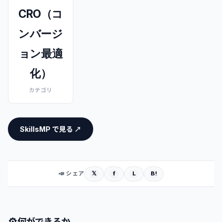
CRO（コ
ンバージ
ョン最適
化）
カテゴリ
SkillsMP で見る ↗
𝕏
f
L
B!
📣 シェア
⚙
何ができるか