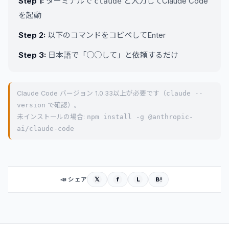
Step 1:
ターミナルで
と入力してClaude Code
claude
を起動
Step 2:
以下のコマンドをコピペしてEnter
Step 3:
日本語で「○○して」と依頼するだけ
Claude Code バージョン 1.0.33以上が必要です（
claude --
version
で確認）。
未インストールの場合:
npm install -g @anthropic-
ai/claude-code
𝕏
f
L
B!
📣 シェア