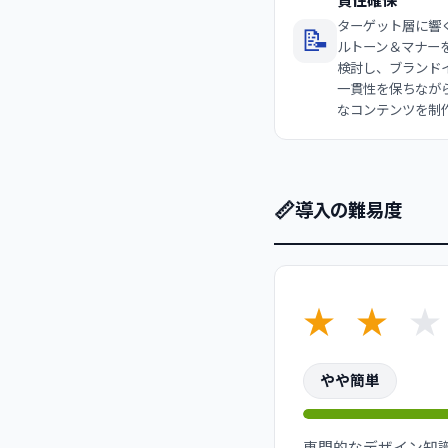
貫性確保
ターゲット層に響
📝
ルトーン＆マナーを
検討し、ブランド
一貫性を保ちなが
なコンテンツを制
📏
導入の難易度
★
★
★
やや簡単