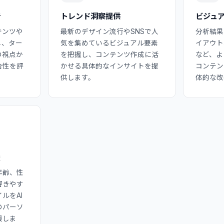
析
トレンド洞察提供
ビジュ
テンツや
最新のデザイン流行やSNSで人
分析結果
し、ター
気を集めているビジュアル要素
イアウト
の視点か
を把握し、コンテンツ作成に活
など、よ
合性を評
かせる具体的なインサイトを提
コンテン
供します。
体的な改
援
年齢、性
響きやす
ルをAI
のパーソ
援しま