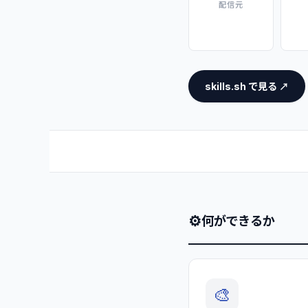
配信元
skills.sh で見る ↗
⚙
何ができるか
🎨