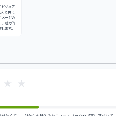
くビジュア
AIと共に
イメージの
ら、魅力的
作します。
★
★