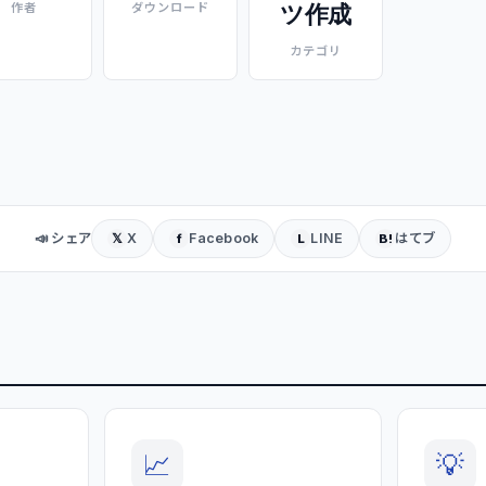
ツ作成
作者
ダウンロード
カテゴリ
📣 シェア
X
Facebook
LINE
はてブ
𝕏
f
L
B!
📈
💡