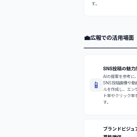
す。
💼
広報での活用場面
SNS投稿の魅力
AIの提案を参考に
📱
SNS投稿画像や動
ルを作成し、エン
ト率やクリック率
す。
ブランドビジュ