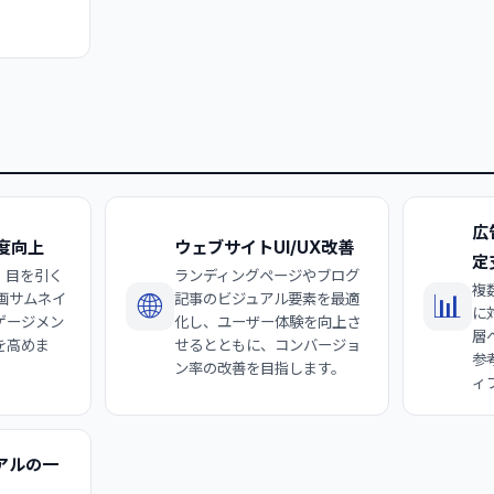
広
度向上
ウェブサイトUI/UX改善
定
、目を引く
ランディングページやブログ
複
🌐
📊
画サムネイ
記事のビジュアル要素を最適
に
ゲージメン
化し、ユーザー体験を向上さ
層
を高めま
せるとともに、コンバージョ
参
ン率の改善を目指します。
ィ
アルの一