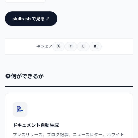
skills.sh で見る ↗
𝕏
f
L
B!
📣 シェア
⚙
何ができるか
📝
ドキュメント自動生成
プレスリリース、ブログ記事、ニュースレター、ホワイト