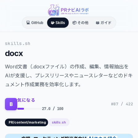
💻 GitHub
🧩 Skills
📦 その他
📖 ガイド
skills.sh
docx
Word文書（.docxファイル）の作成、編集、情報抽出を
AIが支援し、プレスリリースやニュースレターなどのドキ
ュメント作成業務を効率化します。
気になる
B
#87 / 422
27.0 / 100
skills.sh
PR/content/marketing