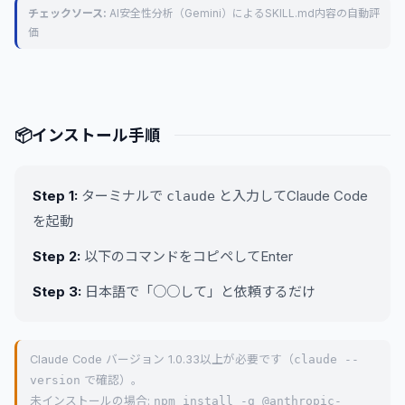
チェックソース:
AI安全性分析（Gemini）によるSKILL.md内容の自動評
価
📦
インストール手順
Step 1:
ターミナルで
と入力してClaude Code
claude
を起動
Step 2:
以下のコマンドをコピペしてEnter
Step 3:
日本語で「○○して」と依頼するだけ
Claude Code バージョン 1.0.33以上が必要です（
claude --
version
で確認）。
未インストールの場合:
npm install -g @anthropic-