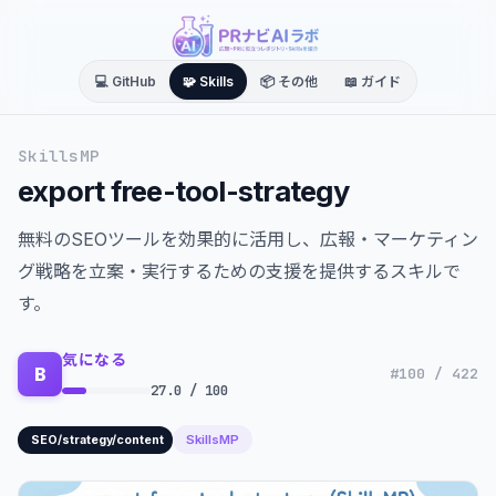
💻 GitHub
🧩 Skills
📦 その他
📖 ガイド
SkillsMP
export free-tool-strategy
無料のSEOツールを効果的に活用し、広報・マーケティン
グ戦略を立案・実行するための支援を提供するスキルで
す。
気になる
B
#100 / 422
27.0 / 100
SkillsMP
SEO/strategy/content