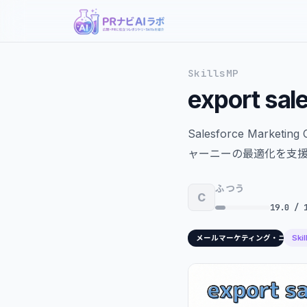
SkillsMP
export sal
Salesforce Mar
ャーニーの最適化を支
ふつう
C
19.0 / 
Ski
メールマーケティング・ニュー