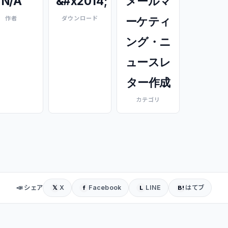
N/A
&#x2014;
メールマ
ーケティ
作者
ダウンロード
ング・ニ
ュースレ
ター作成
カテゴリ
📣 シェア
X
Facebook
LINE
はてブ
𝕏
f
L
B!