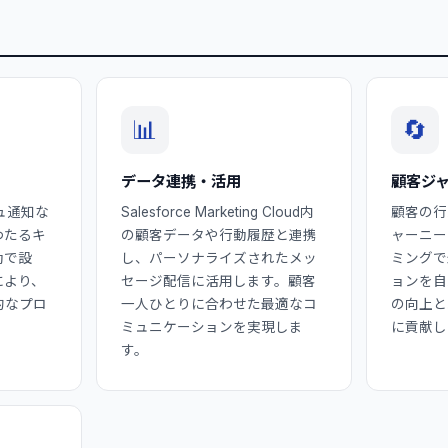
📊
🔄
データ連携・活用
顧客ジ
ュ通知な
Salesforce Marketing Cloud内
顧客の行
わたるキ
の顧客データや行動履歴と連携
ャーニー
動で設
し、パーソナライズされたメッ
ミングで
により、
セージ配信に活用します。顧客
ョンを自
的なプロ
一人ひとりに合わせた最適なコ
の向上と
。
ミュニケーションを実現しま
に貢献し
す。