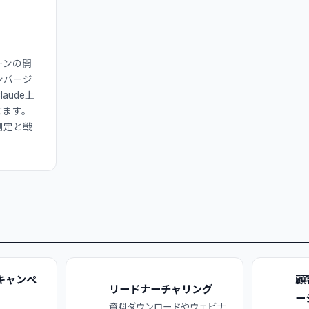
ーンの開
ンバージ
aude上
てます。
測定と戦
キャンペ
顧
リードナーチャリング
ー
資料ダウンロードやウェビナ