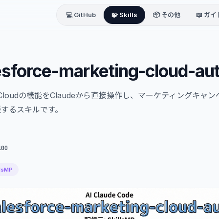
💻 GitHub
🧩 Skills
📦 その他
📖 ガイ
esforce-marketing-cloud-au
keting Cloudの機能をClaudeから直接操作し、マーケティング
援するスキルです。
100
llsMP
スレター作成