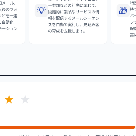
知メール、
特
ー参加などの行動に応じて、
💡
🎁
入後のフォ
持
段階的に製品やサービスの情
などを一連
パ
報を配信するメールシーケン
て自動化
フ
スを自動で実行し、見込み客
モーション
配
の育成を支援します。
高
★
★