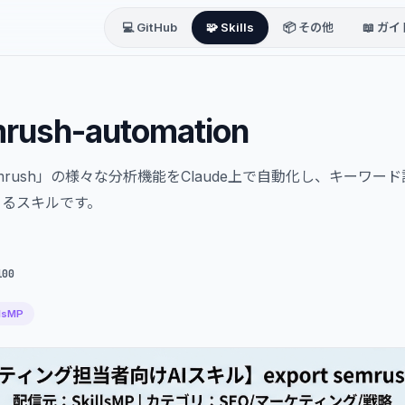
💻 GitHub
🧩 Skills
📦 その他
📖 ガイ
mrush-automation
mrush」の様々な分析機能をClaude上で自動化し、キーワ
きるスキルです。
100
llsMP