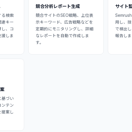
化
競合分析レポート生成
サイト
する検索
競合サイトのSEO戦略、上位表
Semr
関連キー
示キーワード、広告戦略などを
用し、技
得し、コ
定期的にモニタリングし、詳細
で検出し
支援しま
なレポートを自動で作成しま
報告しま
す。
提案
に基づい
コンテン
を提案し