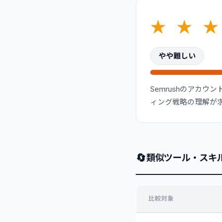
★
★
★
やや難しい
Semrushのアカ
ィング戦略の理解が
🔄
類似ツール・スキ
比較対象