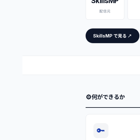
SkillsMP
配信元
SkillsMP で見る ↗
⚙
何ができるか
🔑