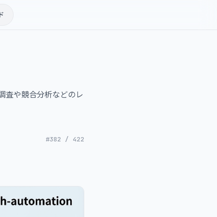
ド
ード調査や競合分析などのレ
#382 / 422