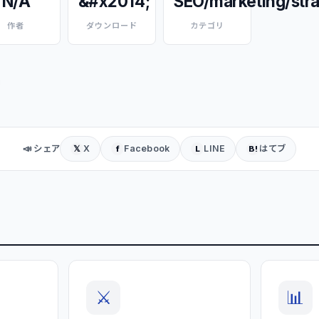
N/A
&#x2014;
SEO/marketing/str
作者
ダウンロード
カテゴリ
📣 シェア
X
Facebook
LINE
はてブ
𝕏
f
L
B!
⚔️
📊