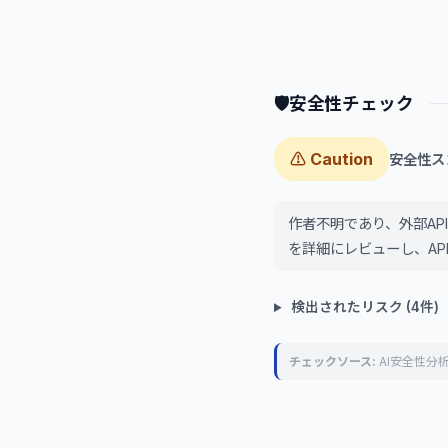
🛡
安全性チェック
⚠ Caution
安全性スコア
作者不明であり、外部A
を詳細にレビューし、A
検出されたリスク (4件)
チェックソース:
AI安全性分析