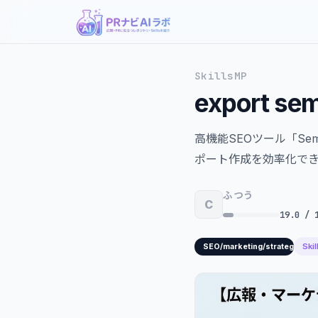
SkillsMP
export se
高機能SEOツール「Se
ポート作成を効率化で
ふつう
C
19.0 / 
Ski
SEO/marketing/strategy