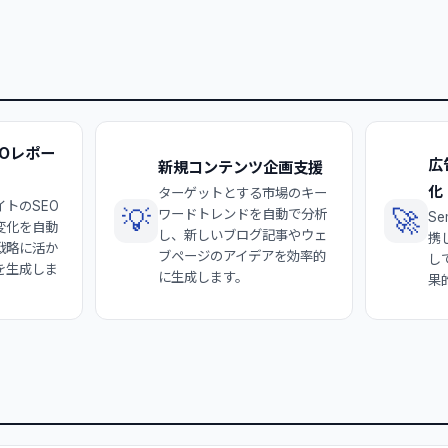
Oレポー
広
新規コンテンツ企画支援
化
ターゲットとする市場のキー
トのSEO
💡
🚀
ワードトレンドを自動で分析
S
変化を自動
し、新しいブログ記事やウェ
携
戦略に活か
ブページのアイデアを効率的
し
を生成しま
に生成します。
果