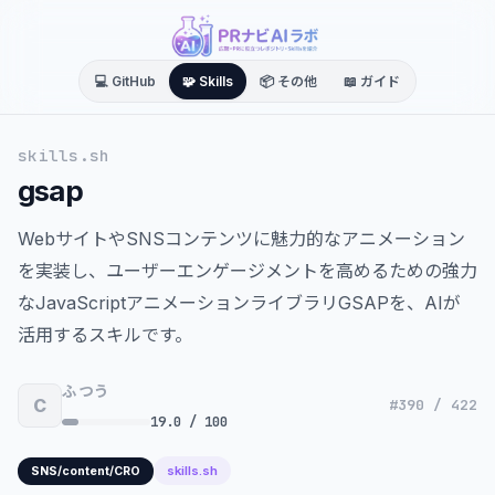
💻 GitHub
🧩 Skills
📦 その他
📖 ガイド
skills.sh
gsap
WebサイトやSNSコンテンツに魅力的なアニメーション
を実装し、ユーザーエンゲージメントを高めるための強力
なJavaScriptアニメーションライブラリGSAPを、AIが
活用するスキルです。
ふつう
C
#390 / 422
19.0 / 100
skills.sh
SNS/content/CRO