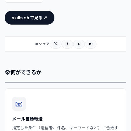
skills.sh で見る ↗
𝕏
f
L
B!
📣 シェア
⚙
何ができるか
📧
メール自動転送
指定した条件（送信者、件名、キーワードなど）に合致す