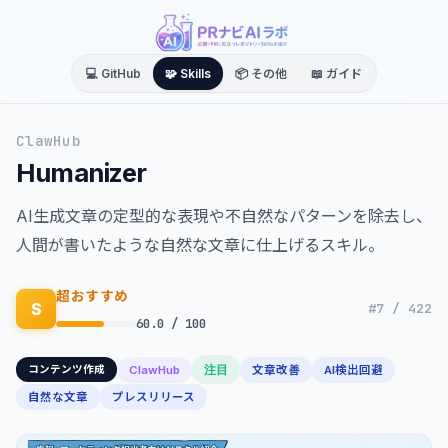
💻 GitHub
🧩 Skills
📦 その他
📖 ガイド
ClawHub
Humanizer
AI生成文章の定型的な表現や不自然なパターンを除去し、
人間が書いたような自然な文章に仕上げるスキル。
超おすすめ
S
#7 / 422
60.0 / 100
注目
ClawHub
文章改善
AI検出回避
コンテンツ作成
自然な文章
プレスリリース