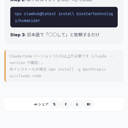
npx clawhub@latest install biostartechnolog
y/humanizer
Step 3:
日本語で「○○して」と依頼するだけ
Claude Code バージョン 1.0.33以上が必要です（
claude --
version
で確認）。
未インストールの場合:
npm install -g @anthropic-
ai/claude-code
𝕏
f
L
B!
📣 シェア