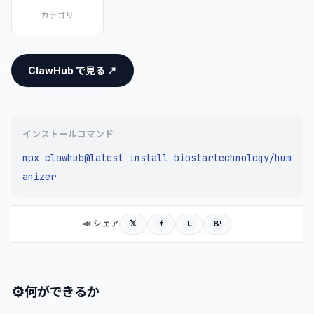
カテゴリ
ClawHub で見る ↗
インストールコマンド
npx clawhub@latest install biostartechnology/hum
anizer
𝕏
f
L
B!
📣 シェア
⚙
何ができるか